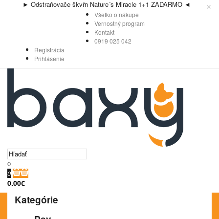
×
► Odstraňovače škvŕn Nature´s Miracle 1+1 ZADARMO ◄
Všetko o nákupe
Vernostný program
Kontakt
0919 025 042
Registrácia
Prihlásenie
0
0
0.00€
Kategórie