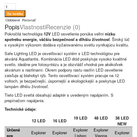
Obľúbené
Porovnať
Popis
Vlastnosti
Recenzie (0)
Pokročilá technológia
12V
LED osvetlenia ponúka veľmi
nízku
spotrebu energie, väčšiu bezpečnosť a dlhšiu životnosť
. Široký lúč
s vysokým výkonom dodáva vyžarovanému svetlu vynikajúcu kvalitu.
Safe Lighting LED je osvetľovací systém s LED technológiou pre
akváriá Aquatlantis. Kombinácia LED diód poskytuje vysoko kvalitné
svetlo, ideálne pre fotosyntézu a je obzvlášť vhodná pre akékoľvek
akvárium s rastlinami. Okrem podpory rastu rastlín LED osvetlenie
zaisťuje aj blahobyt rýb. Tento osvetľovací systém pracuje na 12
voltoch, je bezpečnejší, úspornejší a ekologickejší a poskytuje LED
lampám dlhšiu životnosť.
Tieto LED svetlá obsahujú adaptér s uvedeným napájaním. S
prepínačom napájania.
Technické údaje:
19 LED
48 LED
38 LED
12 LED
16 LED
NEW
Určené
Explorer
Explorer
Explorer
Explorer
Explorer
pre
Lisbon
Vienna