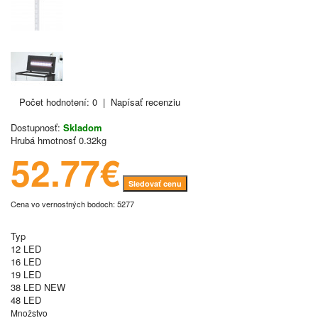
Počet hodnotení: 0
|
Napísať recenziu
Dostupnosť:
Skladom
Hrubá hmotnosť
0.32kg
52.77€
Sledovať cenu
Cena vo vernostných bodoch: 5277
Typ
12 LED
16 LED
19 LED
38 LED NEW
48 LED
Množstvo