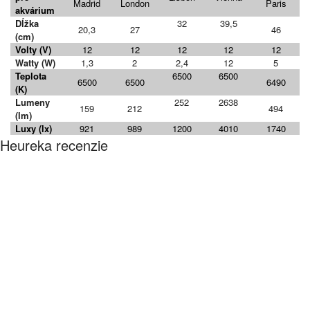
Madrid
London
Paris
akvárium
Dĺžka
32
39,5
20,3
27
46
(cm)
Volty (V)
12
12
12
12
12
Watty (W)
1,3
2
2,4
12
5
Teplota
6500
6500
6500
6500
6490
(K)
Lumeny
252
2638
159
212
494
(lm)
Luxy (lx)
921
989
1200
4010
1740
Heureka recenzie