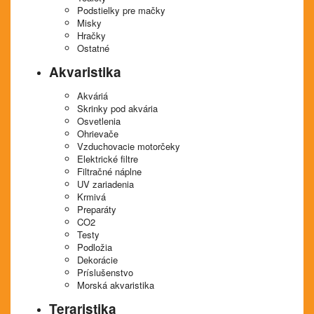
Podstielky pre mačky
Misky
Hračky
Ostatné
Akvaristika
Akváriá
Skrinky pod akvária
Osvetlenia
Ohrievače
Vzduchovacie motorčeky
Elektrické filtre
Filtračné náplne
UV zariadenia
Krmivá
Preparáty
CO2
Testy
Podložia
Dekorácie
Príslušenstvo
Morská akvaristika
Teraristika