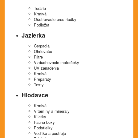
Terária
Krmivá
Ošetrovacie prostriedky
Podložia
Jazierka
Čerpadlá
Ohrievače
Filtre
Vzduchovacie motorčeky
UV zariadenia
Krmivá
Preparáty
Testy
Hlodavce
Krmivá
Vitamíny a minerály
Klietky
Fauna boxy
Podstielky
Voditka a postroje