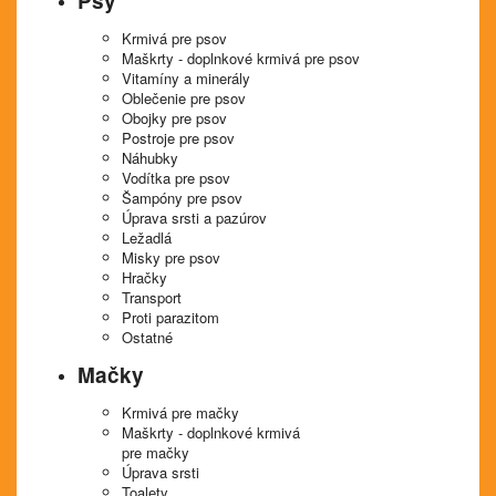
Psy
Krmivá pre psov
Maškrty - doplnkové krmivá pre psov
Vitamíny a minerály
Oblečenie pre psov
Obojky pre psov
Postroje pre psov
Náhubky
Vodítka pre psov
Šampóny pre psov
Úprava srsti a pazúrov
Ležadlá
Misky pre psov
Hračky
Transport
Proti parazitom
Ostatné
Mačky
Krmivá pre mačky
Maškrty - doplnkové krmivá
pre mačky
Úprava srsti
Toalety