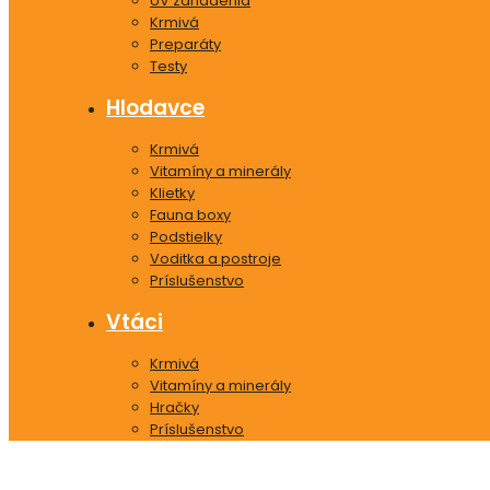
UV zariadenia
Krmivá
Preparáty
Testy
Hlodavce
Krmivá
Vitamíny a minerály
Klietky
Fauna boxy
Podstielky
Voditka a postroje
Príslušenstvo
Vtáci
Krmivá
Vitamíny a minerály
Hračky
Príslušenstvo