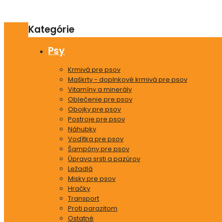
Kategórie
Psy
Krmivá pre psov
Maškrty - doplnkové krmivá pre psov
Vitamíny a minerály
Oblečenie pre psov
Obojky pre psov
Postroje pre psov
Náhubky
Vodítka pre psov
Šampóny pre psov
Úprava srsti a pazúrov
Ležadlá
Misky pre psov
Hračky
Transport
Proti parazitom
Ostatné