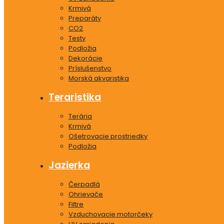
Krmivá
Preparáty
CO2
Testy
Podložia
Dekorácie
Príslušenstvo
Morská akvaristika
Teraristika
Terária
Krmivá
Ošetrovacie prostriedky
Podložia
Jazierka
Čerpadlá
Ohrievače
Filtre
Vzduchovacie motorčeky