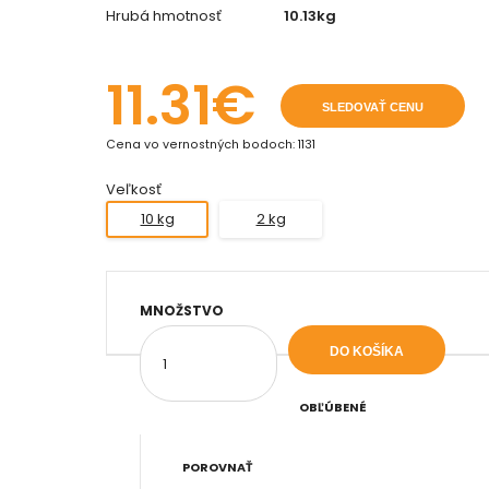
Hrubá hmotnosť
10.13kg
11.31€
SLEDOVAŤ CENU
Cena vo vernostných bodoch: 1131
Veľkosť
10 kg
2 kg
MNOŽSTVO
OBĽÚBENÉ
POROVNAŤ