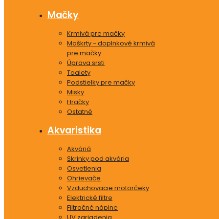
Mačky
Krmivá pre mačky
Maškrty - doplnkové krmivá
pre mačky
Úprava srsti
Toalety
Podstielky pre mačky
Misky
Hračky
Ostatné
Akvaristika
Akváriá
Skrinky pod akvária
Osvetlenia
Ohrievače
Vzduchovacie motorčeky
Elektrické filtre
Filtračné náplne
UV zariadenia