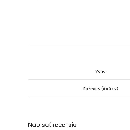
Váha
Rozmery (d x š x v)
Napísať recenziu