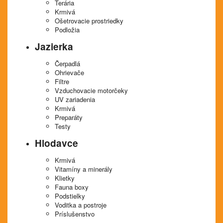
Terária
Krmivá
Ošetrovacie prostriedky
Podložia
Jazierka
Čerpadlá
Ohrievače
Filtre
Vzduchovacie motorčeky
UV zariadenia
Krmivá
Preparáty
Testy
Hlodavce
Krmivá
Vitamíny a minerály
Klietky
Fauna boxy
Podstielky
Voditka a postroje
Príslušenstvo