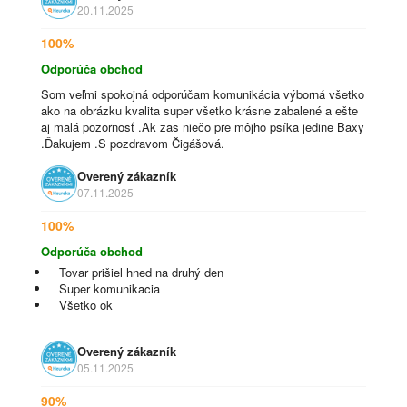
20.11.2025
100%
Odporúča obchod
Som veľmi spokojná odporúčam komunikácia výborná všetko
ako na obrázku kvalita super všetko krásne zabalené a ešte
aj malá pozornosť .Ak zas niečo pre môjho psíka jedine Baxy
.Ďakujem .S pozdravom Čigášová.
Overený zákazník
07.11.2025
100%
Odporúča obchod
Tovar prišiel hned na druhý den
Super komunikacia
Všetko ok
Overený zákazník
05.11.2025
90%