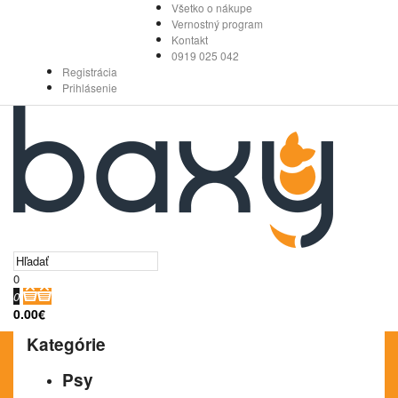
Všetko o nákupe
Vernostný program
Kontakt
0919 025 042
Registrácia
Prihlásenie
0
0
0.00€
Kategórie
Psy