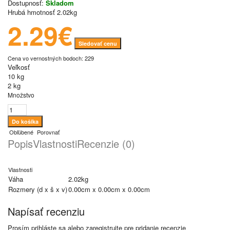
Dostupnosť:
Skladom
Hrubá hmotnosť
2.02kg
2.29€
Sledovať cenu
Cena vo vernostných bodoch: 229
Veľkosť
10 kg
2 kg
Množstvo
Obľúbené
Porovnať
Popis
Vlastnosti
Recenzie (0)
Vlastnosti
Váha
2.02kg
Rozmery (d x š x v)
0.00cm x 0.00cm x 0.00cm
Napísať recenziu
Prosím
prihláste sa
alebo
zaregistrujte
pre pridanie recenzie