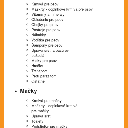
Krmivá pre psov
Maškrty - doplnkové krmivá pre psov
Vitamíny a minerály
Oblečenie pre psov
Obojky pre psov
Postroje pre psov
Náhubky
Vodítka pre psov
Šampóny pre psov
Úprava srsti a pazúrov
Ležadlá
Misky pre psov
Hračky
Transport
Proti parazitom
Ostatné
Mačky
Krmivá pre mačky
Maškrty - doplnkové krmivá
pre mačky
Úprava srsti
Toalety
Podstielky pre mačky