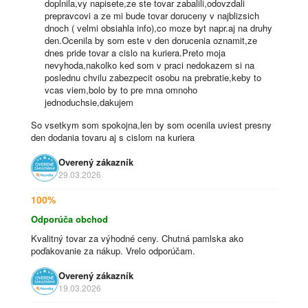
doplnila,vy napisete,ze ste tovar zabalili,odovzdali
prepravcovi a ze mi bude tovar doruceny v najblizsich
dnoch ( velmi obsiahla info),co moze byt napr.aj na druhy
den.Ocenila by som este v den dorucenia oznamit,ze
dnes pride tovar a cislo na kuriera.Preto moja
nevyhoda,nakolko ked som v praci nedokazem si na
poslednu chvilu zabezpecit osobu na prebratie,keby to
vcas viem,bolo by to pre mna omnoho
jednoduchsie,dakujem
So vsetkym som spokojna,len by som ocenila uviest presny
den dodania tovaru aj s cislom na kuriera
Overený zákazník
29.03.2026
100%
Odporúča obchod
Kvalitný tovar za výhodné ceny. Chutná pamlska ako
poďakovanie za nákup. Vrelo odporúčam.
Overený zákazník
19.03.2026