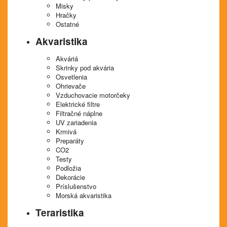
Misky
Hračky
Ostatné
Akvaristika
Akváriá
Skrinky pod akvária
Osvetlenia
Ohrievače
Vzduchovacie motorčeky
Elektrické filtre
Filtračné náplne
UV zariadenia
Krmivá
Preparáty
CO2
Testy
Podložia
Dekorácie
Príslušenstvo
Morská akvaristika
Teraristika