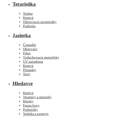
Teraristika
Terária
Krmivá
Ošetrovacie prostriedky
Podložia
Jazierka
Čerpadlá
Ohrievače
Filtre
Vzduchovacie motorčeky
UV zariadenia
Krmivá
Preparáty
Testy
Hlodavce
Krmivá
Vitamíny a minerály
Klietky
Fauna boxy
Podstielky
Voditka a postroje