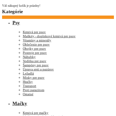
Váš nákupný košík je prázdny!
Kategórie
Psy
Krmivá pre psov
Maškrty - doplnkové krmivá pre psov
Vitamíny a minerály
Oblečenie pre psov
Obojky pre psov
Postroje pre psov
Náhubky
Vodítka pre psov
Šampóny pre psov
Úprava srsti a pazúrov
Ležadlá
Misky pre psov
Hračky
Transport
Proti parazitom
Ostatné
Mačky
Krmivá pre mačky