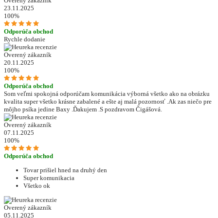
Overený zákazník
23.11.2025
100%
Odporúča obchod
Rychle dodanie
Overený zákazník
20.11.2025
100%
Odporúča obchod
Som veľmi spokojná odporúčam komunikácia výborná všetko ako na obrázku
kvalita super všetko krásne zabalené a ešte aj malá pozornosť .Ak zas niečo pre
môjho psíka jedine Baxy .Ďakujem .S pozdravom Čigášová.
Overený zákazník
07.11.2025
100%
Odporúča obchod
Tovar prišiel hned na druhý den
Super komunikacia
Všetko ok
Overený zákazník
05.11.2025