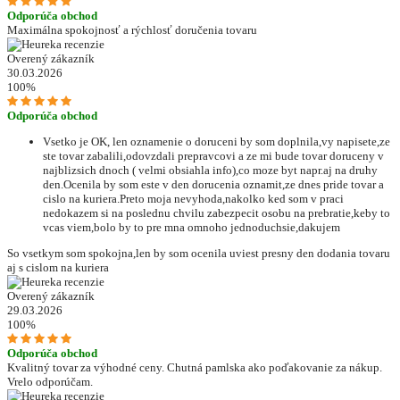
Odporúča obchod
Maximálna spokojnosť a rýchlosť doručenia tovaru
Overený zákazník
30.03.2026
100%
Odporúča obchod
Vsetko je OK, len oznamenie o doruceni by som doplnila,vy napisete,ze
ste tovar zabalili,odovzdali prepravcovi a ze mi bude tovar doruceny v
najblizsich dnoch ( velmi obsiahla info),co moze byt napr.aj na druhy
den.Ocenila by som este v den dorucenia oznamit,ze dnes pride tovar a
cislo na kuriera.Preto moja nevyhoda,nakolko ked som v praci
nedokazem si na poslednu chvilu zabezpecit osobu na prebratie,keby to
vcas viem,bolo by to pre mna omnoho jednoduchsie,dakujem
So vsetkym som spokojna,len by som ocenila uviest presny den dodania tovaru
aj s cislom na kuriera
Overený zákazník
29.03.2026
100%
Odporúča obchod
Kvalitný tovar za výhodné ceny. Chutná pamlska ako poďakovanie za nákup.
Vrelo odporúčam.