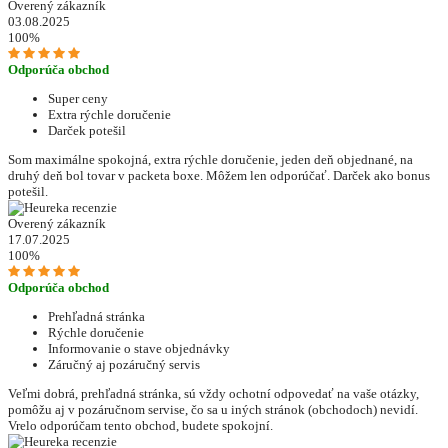
Overený zákazník
03.08.2025
100%
Odporúča obchod
Super ceny
Extra rýchle doručenie
Darček potešil
Som maximálne spokojná, extra rýchle doručenie, jeden deň objednané, na
druhý deň bol tovar v packeta boxe. Môžem len odporúčať. Darček ako bonus
potešil.
Overený zákazník
17.07.2025
100%
Odporúča obchod
Prehľadná stránka
Rýchle doručenie
Informovanie o stave objednávky
Záručný aj pozáručný servis
Veľmi dobrá, prehľadná stránka, sú vždy ochotní odpovedať na vaše otázky,
pomôžu aj v pozáručnom servise, čo sa u iných stránok (obchodoch) nevidí.
Vrelo odporúčam tento obchod, budete spokojní.