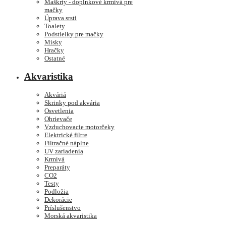
Maškrty - doplnkové krmivá pre
mačky
Úprava srsti
Toalety
Podstielky pre mačky
Misky
Hračky
Ostatné
Akvaristika
Akváriá
Skrinky pod akvária
Osvetlenia
Ohrievače
Vzduchovacie motorčeky
Elektrické filtre
Filtračné náplne
UV zariadenia
Krmivá
Preparáty
CO2
Testy
Podložia
Dekorácie
Príslušenstvo
Morská akvaristika