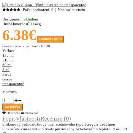
Počet hodnotení: 0
|
Napísať recenziu
Dostupnosť:
Skladom
Hrubá hmotnosť
0.14kg
6.38€
Sledovať cenu
Cena vo vernostných bodoch: 638
Veľkosť
135 ml
310 ml
60 ml
8 ml
Farba
čierne
transparentné
Množstvo
Obľúbené
Porovnať
Popis
Vlastnosti
Recenzie (0)
Silikónový, jednozložkový tmel acetátového typu. Reaguje vzdušnou
vlhkosťou, čím sa vytvorí trvale pružný spoj. Skladovať pri teplote 15 až 35°C