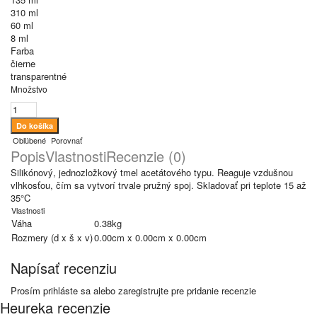
310 ml
60 ml
8 ml
Farba
čierne
transparentné
Množstvo
Obľúbené
Porovnať
Popis
Vlastnosti
Recenzie (0)
Silikónový, jednozložkový tmel acetátového typu. Reaguje vzdušnou
vlhkosťou, čím sa vytvorí trvale pružný spoj. Skladovať pri teplote 15 až
35°C
Vlastnosti
Váha
0.38kg
Rozmery (d x š x v)
0.00cm x 0.00cm x 0.00cm
Napísať recenziu
Prosím
prihláste sa
alebo
zaregistrujte
pre pridanie recenzie
Heureka recenzie