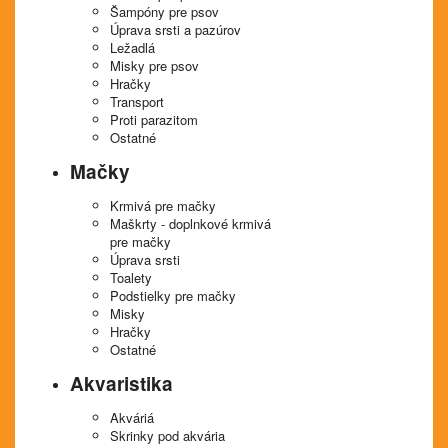
Šampóny pre psov
Úprava srsti a pazúrov
Ležadlá
Misky pre psov
Hračky
Transport
Proti parazitom
Ostatné
Mačky
Krmivá pre mačky
Maškrty - doplnkové krmivá
pre mačky
Úprava srsti
Toalety
Podstielky pre mačky
Misky
Hračky
Ostatné
Akvaristika
Akváriá
Skrinky pod akvária