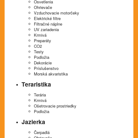
Osvetlenia
Ohrievače
Vzduchovacie motorčeky
Elektrické filtre
Filtračné náplne
UV zariadenia
Krmivá
Preparáty
CO2
Testy
Podložia
Dekorácie
Príslušenstvo
Morská akvaristika
Teraristika
Terária
Krmivá
Ošetrovacie prostriedky
Podložia
Jazierka
Čerpadlá
Ohrievače