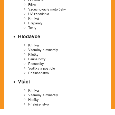
Filtre
Vzduchovacie motorčeky
UV zariadenia
Krmivá
Preparáty
Testy
Hlodavce
Krmivá
Vitamíny a minerály
Klietky
Fauna boxy
Podstielky
Voditka a postroje
Príslušenstvo
Vtáci
Krmivá
Vitamíny a minerály
Hračky
Príslušenstvo