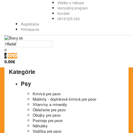
Všetko o nákupe
Vernostný program
Kontakt
0919 025 042
Registrácia
Prihlásenie
0
0
0.00€
Kategórie
Psy
Krmivá pre psov
Maškrty - doplnkové krmivá pre psov
Vitamíny a minerály
Oblečenie pre psov
Obojky pre psov
Postroje pre psov
Náhubky
Vodítka pre psov