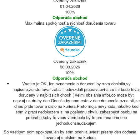
Overený zákazník
01.04.2026
100%
Odporúča obchod
Maximálna spokojnosť a rýchlosť doručenia tovaru
Overený zákazník
30.03.2026
100%
Odporúča obchod
Vsetko je OK, len oznamenie o doruceni by som doplnila,vy
napisete,ze ste tovar zabalili,odovzdali prepravcovi a ze mi bude tovar
doruceny v najblizsich dnoch ( velmi obsiahla info),co moze byt
napr.aj na druhy den.Ocenila by som este v den dorucenia oznamit,ze
dnes pride tovar a cislo na kuriera.Preto moja nevyhoda,nakolko ked
som v praci nedokazem si na poslednu chvilu zabezpecit osobu na
prebratie,keby to vcas viem,bolo by to pre mna omnoho
jednoduchsie,dakujem
So vsetkym som spokojna,len by som ocenila uviest presny den dodania
tovaru aj s cislom na kuriera