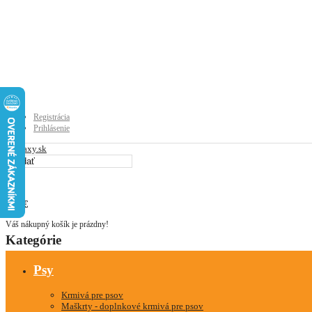
Registrácia
Prihlásenie
0
0
0.00€
Váš nákupný košík je prázdny!
Kategórie
Psy
Krmivá pre psov
Maškrty - doplnkové krmivá pre psov