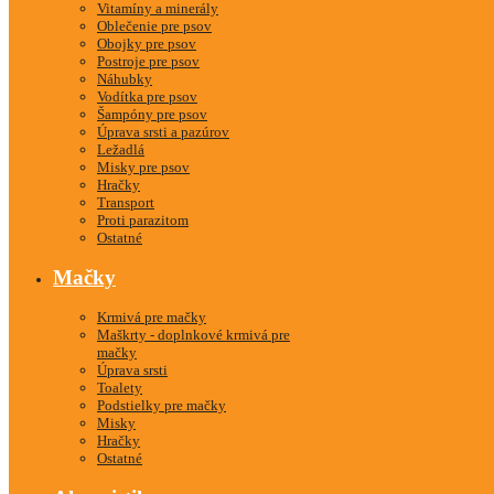
Vitamíny a minerály
Oblečenie pre psov
Obojky pre psov
Postroje pre psov
Náhubky
Vodítka pre psov
Šampóny pre psov
Úprava srsti a pazúrov
Ležadlá
Misky pre psov
Hračky
Transport
Proti parazitom
Ostatné
Mačky
Krmivá pre mačky
Maškrty - doplnkové krmivá pre
mačky
Úprava srsti
Toalety
Podstielky pre mačky
Misky
Hračky
Ostatné