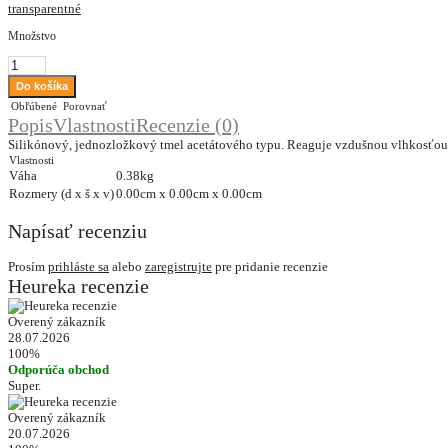
transparentné
Množstvo
Obľúbené
Porovnať
Popis
Vlastnosti
Recenzie (0)
Silikónový, jednozložkový tmel acetátového typu. Reaguje vzdušnou vlhkosťou, č
Vlastnosti
Váha
0.38kg
Rozmery (d x š x v)
0.00cm x 0.00cm x 0.00cm
Napísať recenziu
Prosím
prihláste sa
alebo
zaregistrujte
pre pridanie recenzie
Heureka recenzie
Overený zákazník
28.07.2026
100%
Odporúča obchod
Super.
Overený zákazník
20.07.2026