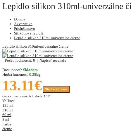
Lepidlo silikon 310ml-univerzálne č
Domov
Akvaristika
Príslušenstvo
Silikónové lepidlá
Lepidlo silikon 310ml-univerzálne čierne
Lepidlo silikon 310ml-univerzálne čierne
Počet hodnotení: 0
|
Napísať recenziu
Dostupnosť:
Skladom
Hrubá hmotnosť
0.38kg
13.11€
Sledovať cenu
Cena vo vernostných bodoch: 1311
Veľkosť
135 ml
310 ml
60 ml
8 ml
Farba
čierne