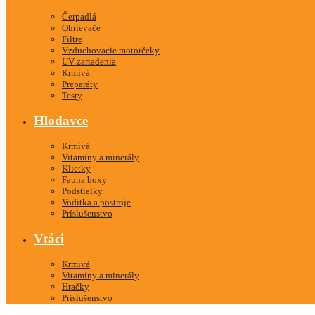
Čerpadlá
Ohrievače
Filtre
Vzduchovacie motorčeky
UV zariadenia
Krmivá
Preparáty
Testy
Hlodavce
Krmivá
Vitamíny a minerály
Klietky
Fauna boxy
Podstielky
Voditka a postroje
Príslušenstvo
Vtáci
Krmivá
Vitamíny a minerály
Hračky
Príslušenstvo