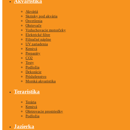
Akvaristika
Akváriá
Skrinky pod akvária
Osvetlenia
Ohrievače
Vzduchovacie motorčeky
Elektrické filtre
Filtračné náplne
UV zariadenia
Krmivá
Preparáty
CO2
Testy
Podložia
Dekorácie
Príslušenstvo
Morská akvaristika
Teraristika
Terária
Krmivá
Ošetrovacie prostriedky
Podložia
Jazierka