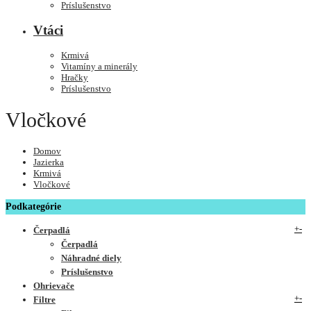
Príslušenstvo
Vtáci
Krmivá
Vitamíny a minerály
Hračky
Príslušenstvo
Vločkové
Domov
Jazierka
Krmivá
Vločkové
Podkategórie
+
-
Čerpadlá
Čerpadlá
Náhradné diely
Príslušenstvo
Ohrievače
+
-
Filtre