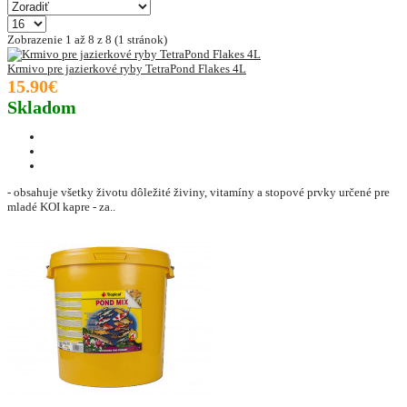
Zobrazenie 1 až 8 z 8 (1 stránok)
Krmivo pre jazierkové ryby TetraPond Flakes 4L
15.90€
Skladom
- obsahuje všetky životu dôležité živiny, vitamíny a stopové prvky určené pre
mladé KOI kapre - za..