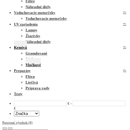
Filtre
Náhradné diely
+
-
Vzduchovacie motorčeky
Vzduchovacie motorčeky
+
-
UV zariadenia
Lampy
Žiarivky
Náhradné diely
+
-
Krmivá
Granulované
Sticks
Vločkové
+
-
Preparáty
Flóra
Liečivá
Príprava vody
Testy
€ -
€
Porovnať výrobok (0)