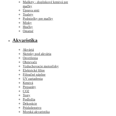
Maškrty - doplnkové krmivá pre
mačky
Úprava srsti
Toalety
Podstielky pre mačky
Misky
Hračky
Ostatné
Akvaristika
Akváriá
Skrinky pod akvária
Osvetlenia
Ohrievače
Vzduchovacie motorčeky
Elektrické filtre
Filtračné náplne
UV zariadenia
Krmivá
Preparáty
CO2
Testy
Podložia
Dekorácie
Príslušenstvo
Morská akvaristika