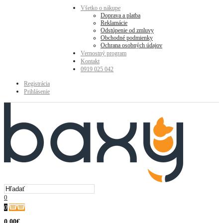
Všetko o nákupe
Doprava a platba
Reklamácie
Odstúpenie od zmluvy
Obchodné podmienky
Ochrana osobných údajov
Vernostný program
Kontakt
0919 025 042
Registrácia
Prihlásenie
0
0
0.00€