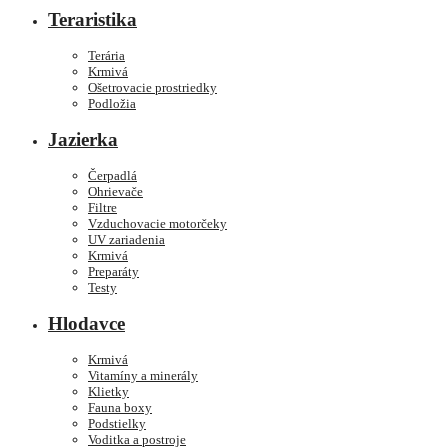
Teraristika
Terária
Krmivá
Ošetrovacie prostriedky
Podložia
Jazierka
Čerpadlá
Ohrievače
Filtre
Vzduchovacie motorčeky
UV zariadenia
Krmivá
Preparáty
Testy
Hlodavce
Krmivá
Vitamíny a minerály
Klietky
Fauna boxy
Podstielky
Voditka a postroje