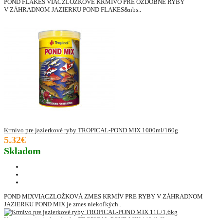
POND FLAKES VIACZLOŽKOVÉ KRMIVO PRE OZDOBNÉ RYBY
V ZÁHRADNOM JAZIERKU POND FLAKES&nbs..
Krmivo pre jazierkové ryby TROPICAL-POND MIX 1000ml/160g
5.32€
Skladom
POND MIXVIACZLOŽKOVÁ ZMES KRMÍV PRE RYBY V ZÁHRADNOM
JAZIERKU POND MIX je zmes niekoľkých..