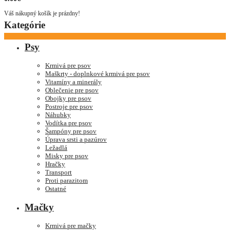
Váš nákupný košík je prázdny!
Kategórie
Psy
Krmivá pre psov
Maškrty - doplnkové krmivá pre psov
Vitamíny a minerály
Oblečenie pre psov
Obojky pre psov
Postroje pre psov
Náhubky
Vodítka pre psov
Šampóny pre psov
Úprava srsti a pazúrov
Ležadlá
Misky pre psov
Hračky
Transport
Proti parazitom
Ostatné
Mačky
Krmivá pre mačky