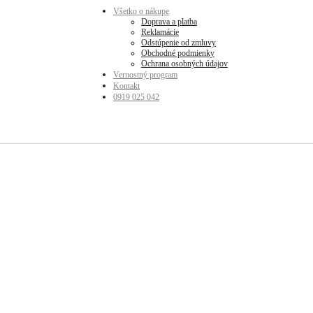
Všetko o nákupe
Doprava a platba
Reklamácie
Odstúpenie od zmluvy
Obchodné podmienky
Ochrana osobných údajov
Vernostný program
Kontakt
0919 025 042