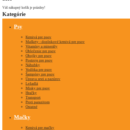
Váš nákupný košík je prázdny!
Kategórie
Psy
Krmivá pre psov
Maškrty - doplnkové krmivá pre psov
Vitamíny a minerály
Oblečenie pre psov
Obojky pre psov
Postroje pre psov
Náhubky
Vodítka pre psov
Šampóny pre psov
Úprava srsti a pazúrov
Ležadlá
Misky pre psov
Hračky
Transport
Proti parazitom
Ostatné
Mačky
Krmivá pre mačky