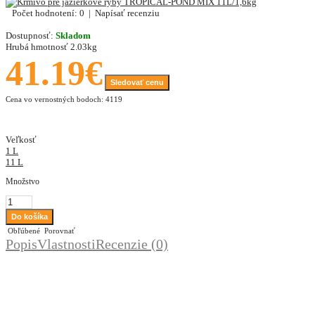
Počet hodnotení: 0
|
Napísať recenziu
Dostupnosť:
Skladom
Hrubá hmotnosť
2.03kg
41.19€
Sledovať cenu
Cena vo vernostných bodoch: 4119
Veľkosť
1 L
11 L
Množstvo
Obľúbené
Porovnať
Popis
Vlastnosti
Recenzie (0)