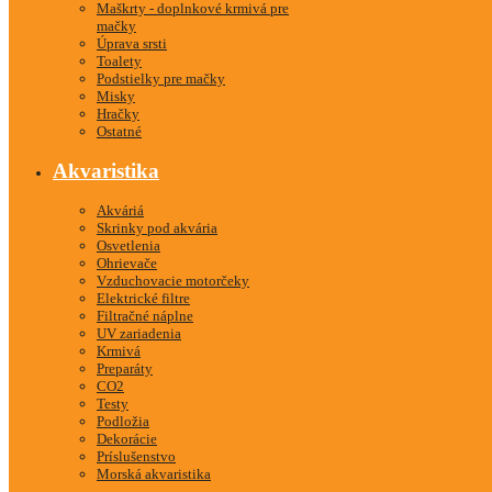
Maškrty - doplnkové krmivá pre
mačky
Úprava srsti
Toalety
Podstielky pre mačky
Misky
Hračky
Ostatné
Akvaristika
Akváriá
Skrinky pod akvária
Osvetlenia
Ohrievače
Vzduchovacie motorčeky
Elektrické filtre
Filtračné náplne
UV zariadenia
Krmivá
Preparáty
CO2
Testy
Podložia
Dekorácie
Príslušenstvo
Morská akvaristika