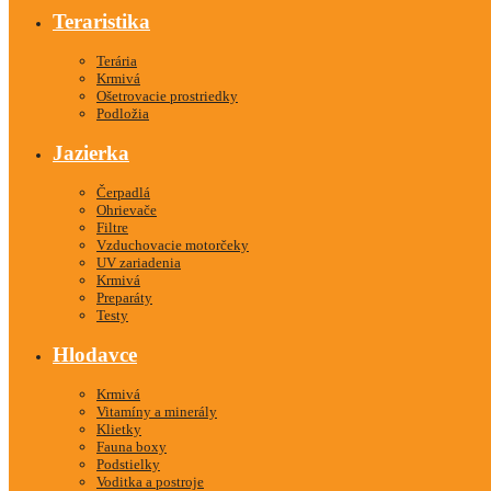
Teraristika
Terária
Krmivá
Ošetrovacie prostriedky
Podložia
Jazierka
Čerpadlá
Ohrievače
Filtre
Vzduchovacie motorčeky
UV zariadenia
Krmivá
Preparáty
Testy
Hlodavce
Krmivá
Vitamíny a minerály
Klietky
Fauna boxy
Podstielky
Voditka a postroje