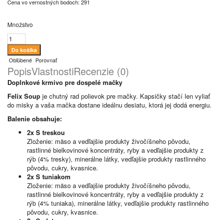
Cena vo vernostných bodoch: 291
Množstvo
Obľúbené
Porovnať
Popis
Vlastnosti
Recenzie (0)
Doplnkové krmivo pre dospelé mačky
Felix Soup
je chutný rad polievok pre mačky. Kapsičky stačí len vyliať
do misky a vaša mačka dostane ideálnu desiatu, ktorá jej dodá energiu.
Balenie obsahuje:
2x S treskou
Zloženie: mäso a vedľajšie produkty živočíšneho pôvodu,
rastlinné bielkovinové koncentráty, ryby a vedľajšie produkty z
rýb (4% tresky), minerálne látky, vedľajšie produkty rastlinného
pôvodu, cukry, kvasnice.
2x S tuniakom
Zloženie: mäso a vedľajšie produkty živočíšneho pôvodu,
rastlinné bielkovinové koncentráty, ryby a vedľajšie produkty z
rýb (4% tuniaka), minerálne látky, vedľajšie produkty rastlinného
pôvodu, cukry, kvasnice.