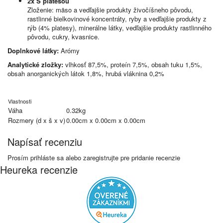
2x S platesou
Zloženie: mäso a vedľajšie produkty živočíšneho pôvodu,
rastlinné bielkovinové koncentráty, ryby a vedľajšie produkty z
rýb (4% platesy), minerálne látky, vedľajšie produkty rastlinného
pôvodu, cukry, kvasnice.
Doplnkové látky:
Arómy
Analytické zložky:
vlhkosť 87,5%, proteín 7,5%, obsah tuku 1,5%,
obsah anorganických látok 1,8%, hrubá vláknina 0,2%
Vlastnosti
Váha
0.32kg
Rozmery (d x š x v)
0.00cm x 0.00cm x 0.00cm
Napísať recenziu
Prosím
prihláste sa
alebo
zaregistrujte
pre pridanie recenzie
Heureka recenzie