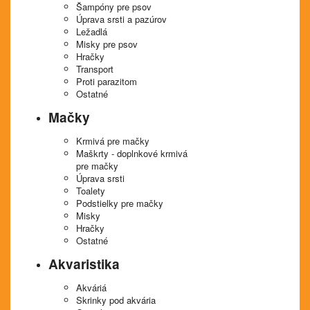
Šampóny pre psov
Úprava srsti a pazúrov
Ležadlá
Misky pre psov
Hračky
Transport
Proti parazitom
Ostatné
Mačky
Krmivá pre mačky
Maškrty - doplnkové krmivá
pre mačky
Úprava srsti
Toalety
Podstielky pre mačky
Misky
Hračky
Ostatné
Akvaristika
Akváriá
Skrinky pod akvária