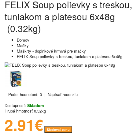
FELIX Soup polievky s treskou,
tuniakom a platesou 6x48g
(0.32kg)
Domov
Mačky
Maškrty - doplnkové krmivá pre mačky
FELIX Soup polievky s treskou, tuniakom a platesou 6x48g
Počet hodnotení: 0
|
Napísať recenziu
Dostupnosť:
Skladom
Hrubá hmotnosť
0.32kg
2.91€
Sledovať cenu