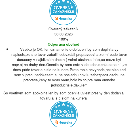
Overený zákazník
30.03.2026
100%
Odporúča obchod
Vsetko je OK, len oznamenie o doruceni by som doplnila,vy
napisete,ze ste tovar zabalili,odovzdali prepravcovi a ze mi bude tovar
doruceny v najblizsich dnoch ( velmi obsiahla info),co moze byt
napr.aj na druhy den.Ocenila by som este v den dorucenia oznamit,ze
dnes pride tovar a cislo na kuriera.Preto moja nevyhoda,nakolko ked
som v praci nedokazem si na poslednu chvilu zabezpecit osobu na
prebratie,keby to vcas viem,bolo by to pre mna omnoho
jednoduchsie,dakujem
So vsetkym som spokojna,len by som ocenila uviest presny den dodania
tovaru aj s cislom na kuriera