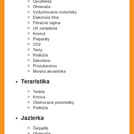
Osvetlenia
Ohrievače
Vzduchovacie motorčeky
Elektrické filtre
Filtračné náplne
UV zariadenia
Krmivá
Preparáty
CO2
Testy
Podložia
Dekorácie
Príslušenstvo
Morská akvaristika
Teraristika
Terária
Krmivá
Ošetrovacie prostriedky
Podložia
Jazierka
Čerpadlá
Ohrievače