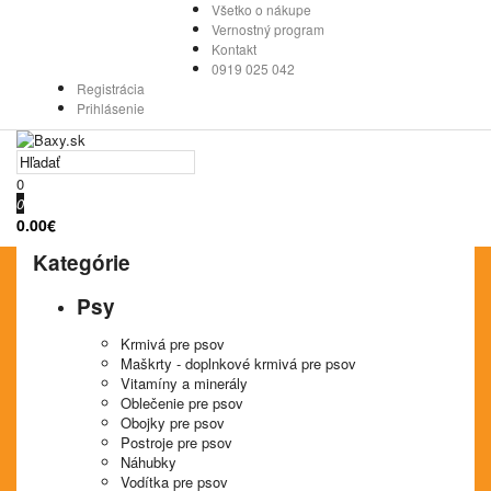
Všetko o nákupe
Vernostný program
Kontakt
0919 025 042
Registrácia
Prihlásenie
0
0
0.00€
Kategórie
Psy
Krmivá pre psov
Maškrty - doplnkové krmivá pre psov
Vitamíny a minerály
Oblečenie pre psov
Obojky pre psov
Postroje pre psov
Náhubky
Vodítka pre psov