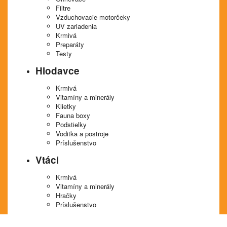
Filtre
Vzduchovacie motorčeky
UV zariadenia
Krmivá
Preparáty
Testy
Hlodavce
Krmivá
Vitamíny a minerály
Klietky
Fauna boxy
Podstielky
Voditka a postroje
Príslušenstvo
Vtáci
Krmivá
Vitamíny a minerály
Hračky
Príslušenstvo