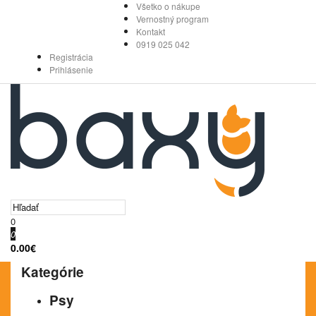
Všetko o nákupe
Vernostný program
Kontakt
0919 025 042
Registrácia
Prihlásenie
0
0
0.00€
Kategórie
Psy