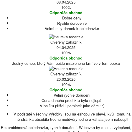
08.04.2025
100%
Odporúča obchod
Dobre ceny
Rychle dorucenie
Velmi mily darcek k objednavke
Overený zákazník
04.04.2025
100%
Odporúča obchod
Jediný eshop, ktorý Vám pošle mrazenené krmivo v termoboxe
Overený zákazník
20.03.2025
100%
Odporúča obchod
Velmi rychlé doručení
Cena daného produktu byla nejlepší
V balíku přišel i pamlsek jako dárek :)
V podstatě všechny výrobky jsou na eshopu ve slevě, kvůli tomu na
mě stránka působila trochu nedůvěryhodně a váhala jsem nakoupit.
Bezproblémová objednávka, rychlé doručení. Webovka by snesla vylepšení,