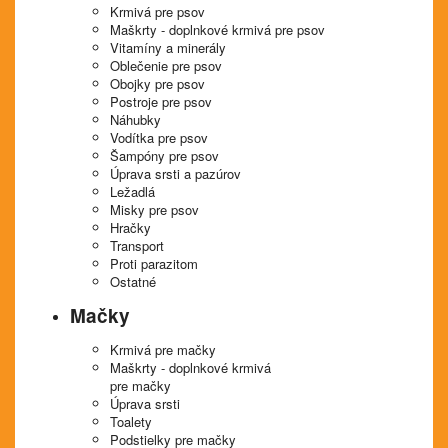
Krmivá pre psov
Maškrty - doplnkové krmivá pre psov
Vitamíny a minerály
Oblečenie pre psov
Obojky pre psov
Postroje pre psov
Náhubky
Vodítka pre psov
Šampóny pre psov
Úprava srsti a pazúrov
Ležadlá
Misky pre psov
Hračky
Transport
Proti parazitom
Ostatné
Mačky
Krmivá pre mačky
Maškrty - doplnkové krmivá
pre mačky
Úprava srsti
Toalety
Podstielky pre mačky