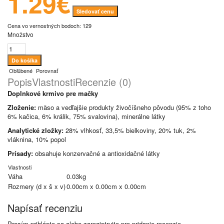
1.29€
Sledovať cenu
Cena vo vernostných bodoch: 129
Množstvo
Obľúbené
Porovnať
Popis
Vlastnosti
Recenzie (0)
Doplnkové krmivo pre mačky
Zloženie:
mäso a vedľajšie produkty živočíšneho pôvodu (95% z toho
6% kačica, 6% králik, 75% svalovina), minerálne látky
Analytické zložky:
28% vlhkosť, 33,5% bielkoviny, 20% tuk, 2%
vláknina, 10% popol
Prísady:
obsahuje konzervačné a antioxidačné látky
Vlastnosti
Váha
0.03kg
Rozmery (d x š x v)
0.00cm x 0.00cm x 0.00cm
Napísať recenziu
Prosím
prihláste sa
alebo
zaregistrujte
pre pridanie recenzie