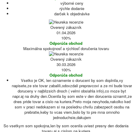
výborné ceny
rýchle dodanie
darček k objednávke
Overený zákazník
01.04.2026
100%
Odporúča obchod
Maximálna spokojnosť a rýchlosť doručenia tovaru
Overený zákazník
30.03.2026
100%
Odporúča obchod
Vsetko je OK, len oznamenie o doruceni by som doplnila,vy
napisete,ze ste tovar zabalili,odovzdali prepravcovi a ze mi bude tovar
doruceny v najblizsich dnoch ( velmi obsiahla info),co moze byt
napr.aj na druhy den.Ocenila by som este v den dorucenia oznamit,ze
dnes pride tovar a cislo na kuriera.Preto moja nevyhoda,nakolko ked
som v praci nedokazem si na poslednu chvilu zabezpecit osobu na
prebratie,keby to vcas viem,bolo by to pre mna omnoho
jednoduchsie,dakujem
So vsetkym som spokojna,len by som ocenila uviest presny den dodania
tovaru aj s cislom na kuriera