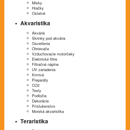
Misky
Hračky
Ostatné
Akvaristika
Akváriá
Skrinky pod akvária
Osvetlenia
Ohrievače
Vzduchovacie motorčeky
Elektrické filtre
Filtračné náplne
UV zariadenia
Krmivá
Preparáty
CO2
Testy
Podložia
Dekorácie
Príslušenstvo
Morská akvaristika
Teraristika