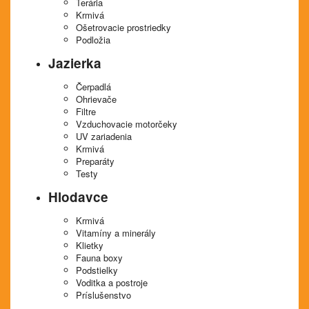
Terária
Krmivá
Ošetrovacie prostriedky
Podložia
Jazierka
Čerpadlá
Ohrievače
Filtre
Vzduchovacie motorčeky
UV zariadenia
Krmivá
Preparáty
Testy
Hlodavce
Krmivá
Vitamíny a minerály
Klietky
Fauna boxy
Podstielky
Voditka a postroje
Príslušenstvo