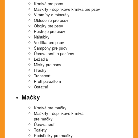
Krmivá pre psov
Maškrty - doplnkové krmivá pre psov
Vitamíny a minerály
Oblečenie pre psov
Obojky pre psov
Postroje pre psov
Náhubky
Vodítka pre psov
Šampóny pre psov
Úprava srsti a pazúrov
Ležadlá
Misky pre psov
Hračky
Transport
Proti parazitom
Ostatné
Mačky
Krmivá pre mačky
Maškrty - doplnkové krmivá
pre mačky
Úprava srsti
Toalety
Podstielky pre mačky