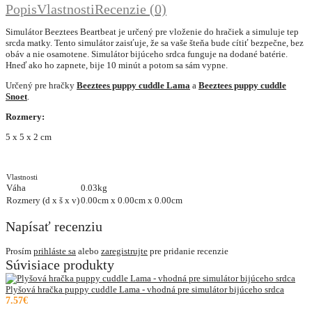
Popis
Vlastnosti
Recenzie (0)
Simulátor Beeztees Beartbeat je určený pre vloženie do hračiek a simuluje tep
srcda matky. Tento simulátor zaisťuje, že sa vaše šteňa bude cítiť bezpečne, bez
obáv a nie osamotene. Simulátor bijúceho srdca funguje na dodané batérie.
Hneď ako ho zapnete, bije 10 minút a potom sa sám vypne.
Určený pre hračky
Beeztees puppy cuddle Lama
a
Beeztees puppy cuddle
Snoet
.
Rozmery:
5 x 5 x 2 cm
Vlastnosti
Váha
0.03kg
Rozmery (d x š x v)
0.00cm x 0.00cm x 0.00cm
Napísať recenziu
Prosím
prihláste sa
alebo
zaregistrujte
pre pridanie recenzie
Súvisiace produkty
Plyšová hračka puppy cuddle Lama - vhodná pre simulátor bijúceho srdca
7.57€