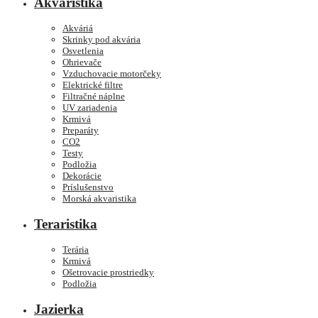
Akvaristika
Akváriá
Skrinky pod akvária
Osvetlenia
Ohrievače
Vzduchovacie motorčeky
Elektrické filtre
Filtračné náplne
UV zariadenia
Krmivá
Preparáty
CO2
Testy
Podložia
Dekorácie
Príslušenstvo
Morská akvaristika
Teraristika
Terária
Krmivá
Ošetrovacie prostriedky
Podložia
Jazierka