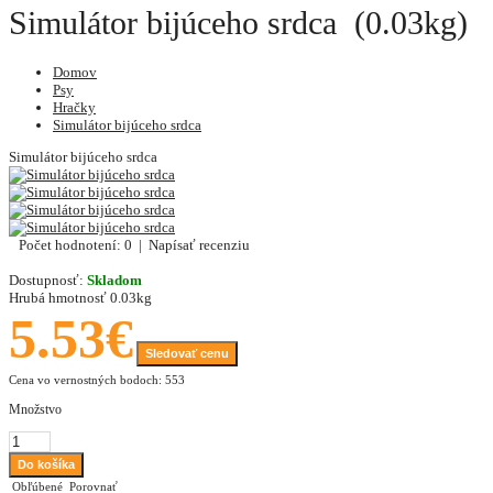
Simulátor bijúceho srdca (0.03kg)
Domov
Psy
Hračky
Simulátor bijúceho srdca
Simulátor bijúceho srdca
Počet hodnotení: 0
|
Napísať recenziu
Dostupnosť:
Skladom
Hrubá hmotnosť
0.03kg
5.53€
Sledovať cenu
Cena vo vernostných bodoch: 553
Množstvo
Obľúbené
Porovnať