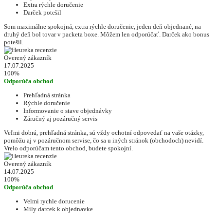
Extra rýchle doručenie
Darček potešil
Som maximálne spokojná, extra rýchle doručenie, jeden deň objednané, na
druhý deň bol tovar v packeta boxe. Môžem len odporúčať. Darček ako bonus
potešil.
Overený zákazník
17.07.2025
100%
Odporúča obchod
Prehľadná stránka
Rýchle doručenie
Informovanie o stave objednávky
Záručný aj pozáručný servis
Veľmi dobrá, prehľadná stránka, sú vždy ochotní odpovedať na vaše otázky,
pomôžu aj v pozáručnom servise, čo sa u iných stránok (obchodoch) nevidí.
Vrelo odporúčam tento obchod, budete spokojní.
Overený zákazník
14.07.2025
100%
Odporúča obchod
Velmi rychle dorucenie
Mily darcek k objednavke