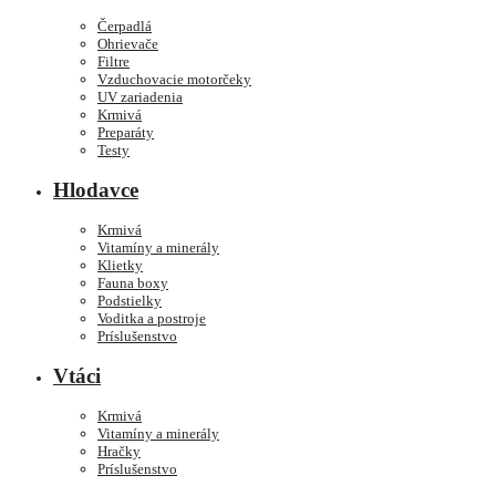
Čerpadlá
Ohrievače
Filtre
Vzduchovacie motorčeky
UV zariadenia
Krmivá
Preparáty
Testy
Hlodavce
Krmivá
Vitamíny a minerály
Klietky
Fauna boxy
Podstielky
Voditka a postroje
Príslušenstvo
Vtáci
Krmivá
Vitamíny a minerály
Hračky
Príslušenstvo