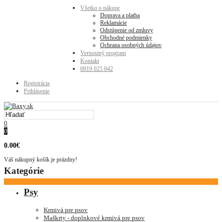
Všetko o nákupe
Doprava a platba
Reklamácie
Odstúpenie od zmluvy
Obchodné podmienky
Ochrana osobných údajov
Vernostný program
Kontakt
0919 025 042
Registrácia
Prihlásenie
0
0
0.00€
Váš nákupný košík je prázdny!
Kategórie
Psy
Krmivá pre psov
Maškrty - doplnkové krmivá pre psov