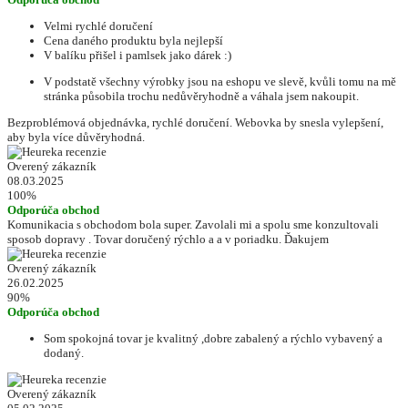
Velmi rychlé doručení
Cena daného produktu byla nejlepší
V balíku přišel i pamlsek jako dárek :)
V podstatě všechny výrobky jsou na eshopu ve slevě, kvůli tomu na mě
stránka působila trochu nedůvěryhodně a váhala jsem nakoupit.
Bezproblémová objednávka, rychlé doručení. Webovka by snesla vylepšení,
aby byla více důvěryhodná.
Overený zákazník
08.03.2025
100%
Odporúča obchod
Komunikacia s obchodom bola super. Zavolali mi a spolu sme konzultovali
sposob dopravy . Tovar doručený rýchlo a a v poriadku. Ďakujem
Overený zákazník
26.02.2025
90%
Odporúča obchod
Som spokojná tovar je kvalitný ,dobre zabalený a rýchlo vybavený a
dodaný.
Overený zákazník