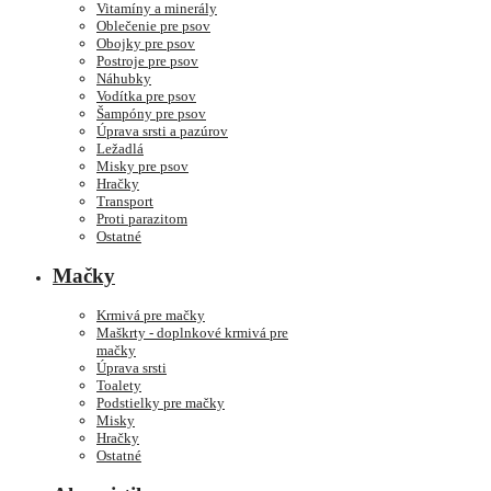
Vitamíny a minerály
Oblečenie pre psov
Obojky pre psov
Postroje pre psov
Náhubky
Vodítka pre psov
Šampóny pre psov
Úprava srsti a pazúrov
Ležadlá
Misky pre psov
Hračky
Transport
Proti parazitom
Ostatné
Mačky
Krmivá pre mačky
Maškrty - doplnkové krmivá pre
mačky
Úprava srsti
Toalety
Podstielky pre mačky
Misky
Hračky
Ostatné