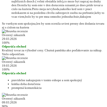
najblizsich dnoch ( velmi obsiahla info),co moze byt napr.aj na druhy
den.Ocenila by som este v den dorucenia oznamit,ze dnes pride tovar a
cislo na kuriera.Preto moja nevyhoda,nakolko ked som v praci
nedokazem si na poslednu chvilu zabezpecit osobu na prebratie,keby to
vcas viem,bolo by to pre mna omnoho jednoduchsie,dakujem
So vsetkym som spokojna,len by som ocenila uviest presny den dodania tovaru
aj s cislom na kuriera
Overený zákazník
29.03.2026
100%
Odporúča obchod
Kvalitný tovar za výhodné ceny. Chutná pamlska ako poďakovanie za nákup.
Vrelo odporúčam.
Overený zákazník
19.03.2026
100%
Odporúča obchod
pravidelne nakupujem v tomto eshope a som spokojný
krátka doba doručenia
promptná komunikácia
Overený zákazník
09.03.2026
90%