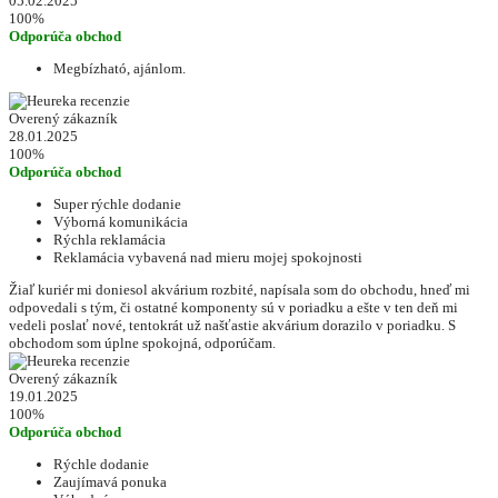
05.02.2025
100%
Odporúča obchod
Megbízható, ajánlom.
Overený zákazník
28.01.2025
100%
Odporúča obchod
Super rýchle dodanie
Výborná komunikácia
Rýchla reklamácia
Reklamácia vybavená nad mieru mojej spokojnosti
Žiaľ kuriér mi doniesol akvárium rozbité, napísala som do obchodu, hneď mi
odpovedali s tým, či ostatné komponenty sú v poriadku a ešte v ten deň mi
vedeli poslať nové, tentokrát už našťastie akvárium dorazilo v poriadku. S
obchodom som úplne spokojná, odporúčam.
Overený zákazník
19.01.2025
100%
Odporúča obchod
Rýchle dodanie
Zaujímavá ponuka