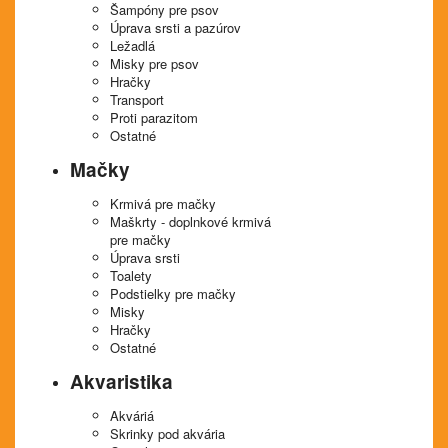
Šampóny pre psov
Úprava srsti a pazúrov
Ležadlá
Misky pre psov
Hračky
Transport
Proti parazitom
Ostatné
Mačky
Krmivá pre mačky
Maškrty - doplnkové krmivá
pre mačky
Úprava srsti
Toalety
Podstielky pre mačky
Misky
Hračky
Ostatné
Akvaristika
Akváriá
Skrinky pod akvária