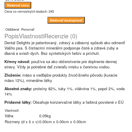
Sledovať cenu
Cena vo vernostných bodoch: 245
Sledovať dostupnosť
Obľúbené
Porovnať
Popis
Vlastnosti
Recenzie (0)
Dental Delights je patentovaný, zdravý a zábavný spôsob ako odmeniť
Vášho psa. S čistiacimi minerálmi podporuje čisté a zdravé zuby a
ďasná a svieži dych. Bez syntetických farbív a príchutí.
Kŕmny návod:
používa sa ako občerstvenie pre doplnenie dennej
stravy. Vždy je potrebné dať zvieraťu misku s čerstvou vodou.
Zloženie:
mäso a vedľajšie produkty živočíšneho pôvodu (kuracie
mäso 12%), minerálne látky
Akostné znaky:
proteíny 82%, tuky 1%, vláknina 1%, popol 2%, voda
14%
Prídavné látky:
Obsahuje konzervačné látky a farbivá povolené v EÚ
Vlastnosti
Váha
0.05kg
Rozmery (d x š x v)
0.00cm x 0.00cm x 0.00cm