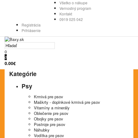
Všetko o nákupe
Vernostný program
Kontakt
0919 025 042
Registrácia
Prihlásenie
0
0
0.00€
Kategórie
Psy
Krmivá pre psov
Maškrty - doplnkové krmivá pre psov
Vitamíny a minerály
Oblečenie pre psov
Obojky pre psov
Postroje pre psov
Náhubky
Vodítka pre psov