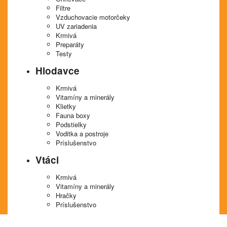
Filtre
Vzduchovacie motorčeky
UV zariadenia
Krmivá
Preparáty
Testy
Hlodavce
Krmivá
Vitamíny a minerály
Klietky
Fauna boxy
Podstielky
Voditka a postroje
Príslušenstvo
Vtáci
Krmivá
Vitamíny a minerály
Hračky
Príslušenstvo