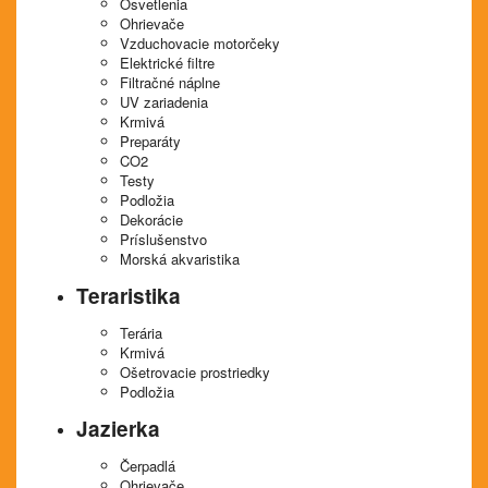
Osvetlenia
Ohrievače
Vzduchovacie motorčeky
Elektrické filtre
Filtračné náplne
UV zariadenia
Krmivá
Preparáty
CO2
Testy
Podložia
Dekorácie
Príslušenstvo
Morská akvaristika
Teraristika
Terária
Krmivá
Ošetrovacie prostriedky
Podložia
Jazierka
Čerpadlá
Ohrievače