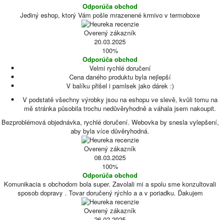
Odporúča obchod
Jediný eshop, ktorý Vám pošle mrazenené krmivo v termoboxe
Overený zákazník
20.03.2025
100%
Odporúča obchod
Velmi rychlé doručení
Cena daného produktu byla nejlepší
V balíku přišel i pamlsek jako dárek :)
V podstatě všechny výrobky jsou na eshopu ve slevě, kvůli tomu na
mě stránka působila trochu nedůvěryhodně a váhala jsem nakoupit.
Bezproblémová objednávka, rychlé doručení. Webovka by snesla vylepšení,
aby byla více důvěryhodná.
Overený zákazník
08.03.2025
100%
Odporúča obchod
Komunikacia s obchodom bola super. Zavolali mi a spolu sme konzultovali
sposob dopravy . Tovar doručený rýchlo a a v poriadku. Ďakujem
Overený zákazník
26.02.2025