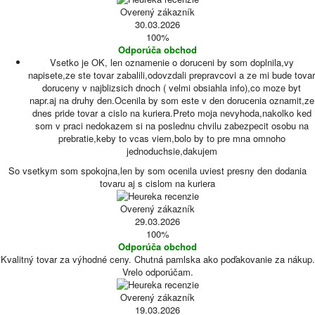
Overený zákazník
30.03.2026
100%
Odporúča obchod
Vsetko je OK, len oznamenie o doruceni by som doplnila,vy
napisete,ze ste tovar zabalili,odovzdali prepravcovi a ze mi bude tovar
doruceny v najblizsich dnoch ( velmi obsiahla info),co moze byt
napr.aj na druhy den.Ocenila by som este v den dorucenia oznamit,ze
dnes pride tovar a cislo na kuriera.Preto moja nevyhoda,nakolko ked
som v praci nedokazem si na poslednu chvilu zabezpecit osobu na
prebratie,keby to vcas viem,bolo by to pre mna omnoho
jednoduchsie,dakujem
So vsetkym som spokojna,len by som ocenila uviest presny den dodania
tovaru aj s cislom na kuriera
Overený zákazník
29.03.2026
100%
Odporúča obchod
Kvalitný tovar za výhodné ceny. Chutná pamlska ako poďakovanie za nákup.
Vrelo odporúčam.
Overený zákazník
19.03.2026