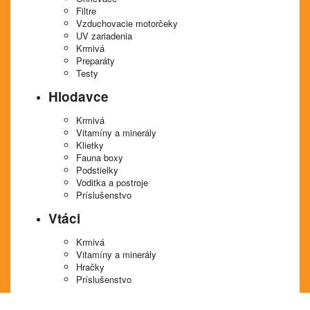
Filtre
Vzduchovacie motorčeky
UV zariadenia
Krmivá
Preparáty
Testy
Hlodavce
Krmivá
Vitamíny a minerály
Klietky
Fauna boxy
Podstielky
Voditka a postroje
Príslušenstvo
Vtáci
Krmivá
Vitamíny a minerály
Hračky
Príslušenstvo