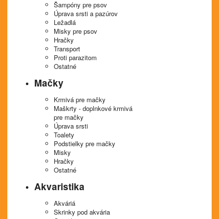
Šampóny pre psov
Úprava srsti a pazúrov
Ležadlá
Misky pre psov
Hračky
Transport
Proti parazitom
Ostatné
Mačky
Krmivá pre mačky
Maškrty - doplnkové krmivá
pre mačky
Úprava srsti
Toalety
Podstielky pre mačky
Misky
Hračky
Ostatné
Akvaristika
Akváriá
Skrinky pod akvária