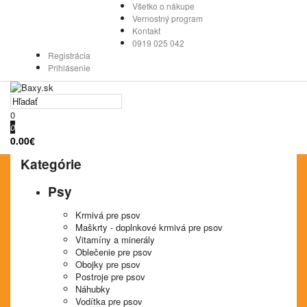
Všetko o nákupe
Vernostný program
Kontakt
0919 025 042
Registrácia
Prihlásenie
0
0
0.00€
Kategórie
Psy
Krmivá pre psov
Maškrty - doplnkové krmivá pre psov
Vitamíny a minerály
Oblečenie pre psov
Obojky pre psov
Postroje pre psov
Náhubky
Vodítka pre psov