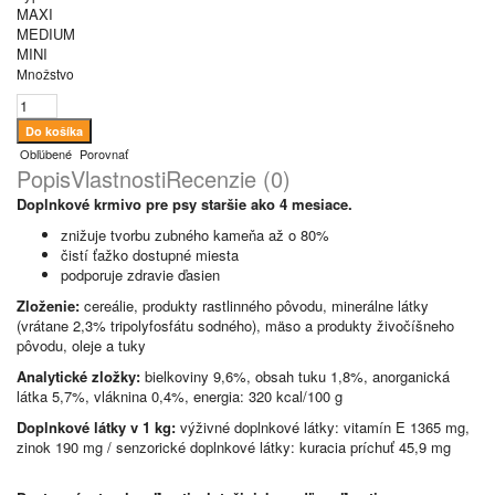
MAXI
MEDIUM
MINI
Množstvo
Obľúbené
Porovnať
Popis
Vlastnosti
Recenzie (0)
Doplnkové krmivo pre psy staršie ako 4 mesiace.
znižuje tvorbu zubného kameňa až o 80%
čistí ťažko dostupné miesta
podporuje zdravie ďasien
Zloženie:
cereálie, produkty rastlinného pôvodu, minerálne látky
(vrátane 2,3% tripolyfosfátu sodného), mäso a produkty živočíšneho
pôvodu, oleje a tuky
Analytické zložky:
bielkoviny 9,6%, obsah tuku 1,8%, anorganická
látka 5,7%, vláknina 0,4%, energia: 320 kcal/100 g
Doplnkové látky v 1 kg:
výživné doplnkové látky: vitamín E 1365 mg,
zinok 190 mg / senzorické doplnkové látky: kuracia príchuť 45,9 mg