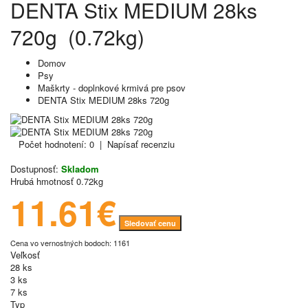
DENTA Stix MEDIUM 28ks
720g (0.72kg)
Domov
Psy
Maškrty - doplnkové krmivá pre psov
DENTA Stix MEDIUM 28ks 720g
Počet hodnotení: 0
|
Napísať recenziu
Dostupnosť:
Skladom
Hrubá hmotnosť
0.72kg
11.61€
Sledovať cenu
Cena vo vernostných bodoch: 1161
Veľkosť
28 ks
3 ks
7 ks
Typ