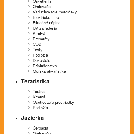
Osvetlenia
Ohrievače
Vzduchovacie motorčeky
Elektrické filtre
Filtračné náplne
UV zariadenia
Krmivá
Preparáty
CO2
Testy
Podložia
Dekorácie
Príslušenstvo
Morská akvaristika
Teraristika
Terária
Krmivá
Ošetrovacie prostriedky
Podložia
Jazierka
Čerpadlá
Ohrievače