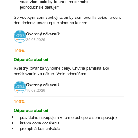
vcas viem,bolo by to pre mna omnoho
jednoduchsie,dakujem
So vsetkym som spokojna,len by som ocenila uviest presny
den dodania tovaru aj s cislom na kuriera
Overený zákazník
29.03.2026
100%
Odporúča obchod
Kvalitný tovar za výhodné ceny. Chutná pamlska ako
poďakovanie za nákup. Vrelo odporúčam.
Overený zákazník
19.03.2026
100%
Odporúča obchod
pravidelne nakupujem v tomto eshope a som spokojný
krátka doba doručenia
promptná komunikácia