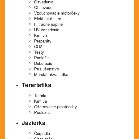
Osvetlenia
Ohrievače
Vzduchovacie motorčeky
Elektrické filtre
Filtračné náplne
UV zariadenia
Krmivá
Preparáty
CO2
Testy
Podložia
Dekorácie
Príslušenstvo
Morská akvaristika
Teraristika
Terária
Krmivá
Ošetrovacie prostriedky
Podložia
Jazierka
Čerpadlá
Ohrievače