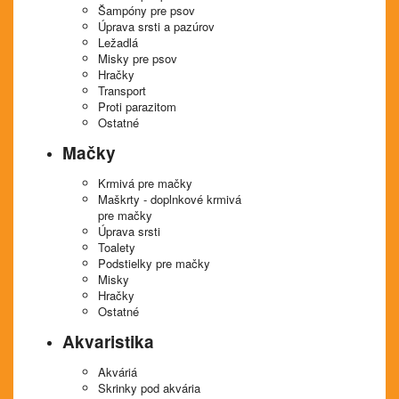
Šampóny pre psov
Úprava srsti a pazúrov
Ležadlá
Misky pre psov
Hračky
Transport
Proti parazitom
Ostatné
Mačky
Krmivá pre mačky
Maškrty - doplnkové krmivá
pre mačky
Úprava srsti
Toalety
Podstielky pre mačky
Misky
Hračky
Ostatné
Akvaristika
Akváriá
Skrinky pod akvária