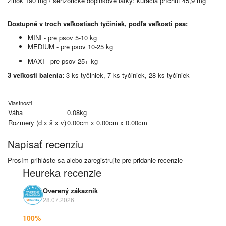
zinok 190 mg / senzorické doplnkové látky: kuracia príchuť 45,9 mg
Dostupné v troch veľkostiach tyčiniek, podľa veľkosti psa:
MINI - pre psov 5-10 kg
MEDIUM - pre psov 10-25 kg
MAXI - pre psov 25+ kg
3 veľkosti balenia:
3 ks tyčiniek, 7 ks tyčiniek, 28 ks tyčiniek
Vlastnosti
Váha
0.08kg
Rozmery (d x š x v)
0.00cm x 0.00cm x 0.00cm
Napísať recenziu
Prosím
prihláste sa
alebo
zaregistrujte
pre pridanie recenzie
Heureka recenzie
Overený zákazník
28.07.2026
100%