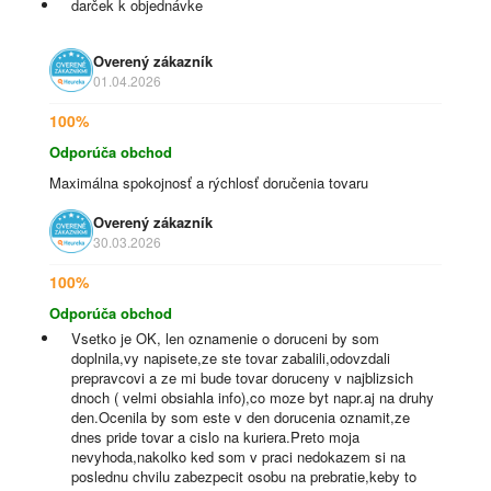
darček k objednávke
Overený zákazník
01.04.2026
100%
Odporúča obchod
Maximálna spokojnosť a rýchlosť doručenia tovaru
Overený zákazník
30.03.2026
100%
Odporúča obchod
Vsetko je OK, len oznamenie o doruceni by som
doplnila,vy napisete,ze ste tovar zabalili,odovzdali
prepravcovi a ze mi bude tovar doruceny v najblizsich
dnoch ( velmi obsiahla info),co moze byt napr.aj na druhy
den.Ocenila by som este v den dorucenia oznamit,ze
dnes pride tovar a cislo na kuriera.Preto moja
nevyhoda,nakolko ked som v praci nedokazem si na
poslednu chvilu zabezpecit osobu na prebratie,keby to