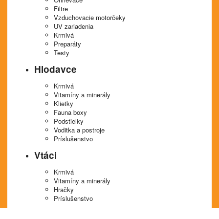
Filtre
Vzduchovacie motorčeky
UV zariadenia
Krmivá
Preparáty
Testy
Hlodavce
Krmivá
Vitamíny a minerály
Klietky
Fauna boxy
Podstielky
Voditka a postroje
Príslušenstvo
Vtáci
Krmivá
Vitamíny a minerály
Hračky
Príslušenstvo