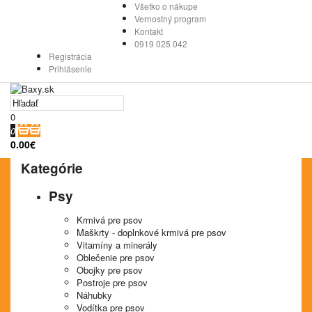
Všetko o nákupe
Vernostný program
Kontakt
0919 025 042
Registrácia
Prihlásenie
0
0
0.00€
Kategórie
Psy
Krmivá pre psov
Maškrty - doplnkové krmivá pre psov
Vitamíny a minerály
Oblečenie pre psov
Obojky pre psov
Postroje pre psov
Náhubky
Vodítka pre psov