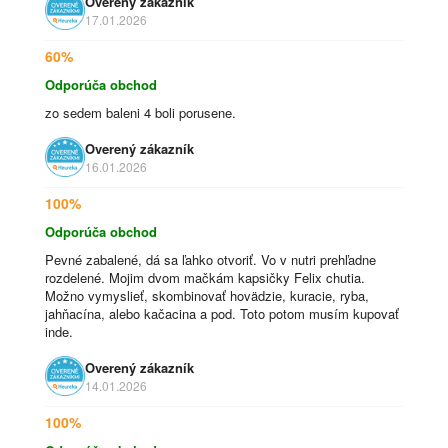
Overený zákazník
17.01.2026
60%
Odporúča obchod
zo sedem baleni 4 boli porusene.
Overený zákazník
16.01.2026
100%
Odporúča obchod
Pevné zabalené, dá sa ľahko otvoriť. Vo v nutri prehľadne
rozdelené. Mojim dvom mačkám kapsičky Felix chutia.
Možno vymyslieť, skombinovať hovädzie, kuracie, ryba,
jahňacína, alebo kačacina a pod. Toto potom musím kupovať
inde.
Overený zákazník
14.01.2026
100%