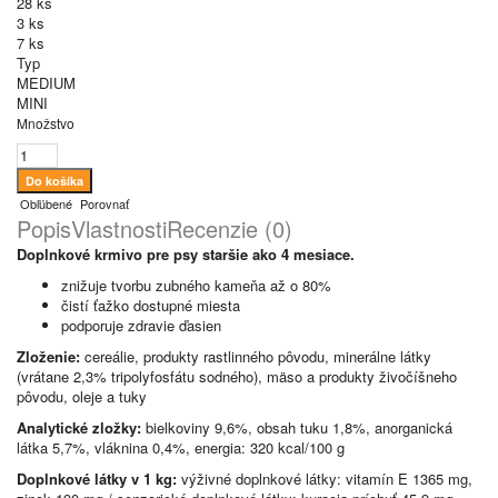
28 ks
3 ks
7 ks
Typ
MEDIUM
MINI
Množstvo
Obľúbené
Porovnať
Popis
Vlastnosti
Recenzie (0)
Doplnkové krmivo pre psy staršie ako 4 mesiace.
znižuje tvorbu zubného kameňa až o 80%
čistí ťažko dostupné miesta
podporuje zdravie ďasien
Zloženie:
cereálie, produkty rastlinného pôvodu, minerálne látky
(vrátane 2,3% tripolyfosfátu sodného), mäso a produkty živočíšneho
pôvodu, oleje a tuky
Analytické zložky:
bielkoviny 9,6%, obsah tuku 1,8%, anorganická
látka 5,7%, vláknina 0,4%, energia: 320 kcal/100 g
Doplnkové látky v 1 kg:
výživné doplnkové látky: vitamín E 1365 mg,