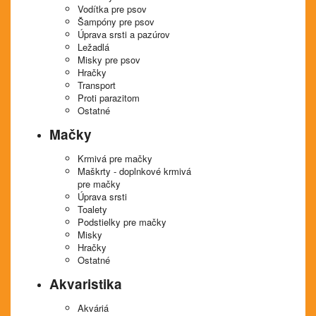
Vodítka pre psov
Šampóny pre psov
Úprava srsti a pazúrov
Ležadlá
Misky pre psov
Hračky
Transport
Proti parazitom
Ostatné
Mačky
Krmivá pre mačky
Maškrty - doplnkové krmivá
pre mačky
Úprava srsti
Toalety
Podstielky pre mačky
Misky
Hračky
Ostatné
Akvaristika
Akváriá