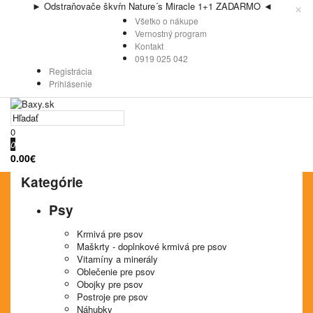
×
► Odstraňovače škvŕn Nature´s Miracle 1+1 ZADARMO ◄
Všetko o nákupe
Vernostný program
Kontakt
0919 025 042
Registrácia
Prihlásenie
0
0
0.00€
Kategórie
Psy
Krmivá pre psov
Maškrty - doplnkové krmivá pre psov
Vitamíny a minerály
Oblečenie pre psov
Obojky pre psov
Postroje pre psov
Náhubky