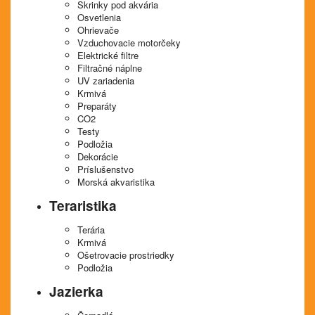
Skrinky pod akvária
Osvetlenia
Ohrievače
Vzduchovacie motorčeky
Elektrické filtre
Filtračné náplne
UV zariadenia
Krmivá
Preparáty
CO2
Testy
Podložia
Dekorácie
Príslušenstvo
Morská akvaristika
Teraristika
Terária
Krmivá
Ošetrovacie prostriedky
Podložia
Jazierka