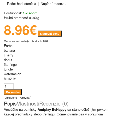
Počet hodnotení: 0
|
Napísať recenziu
Dostupnosť:
Skladom
Hrubá hmotnosť
0.04kg
8.96€
Sledovať cenu
Cena vo vernostných bodoch: 896
Farba
banana
cherry
donut
flamingo
jungle
watermelon
Množstvo
Obľúbené
Porovnať
Popis
Vlastnosti
Recenzie (0)
Vrecúško na pamlsky
Amiplay BeHappy
sa stane dôležitým prvkom
každej prechádzky alebo tréningu. Odmeňovanie psa v správnom