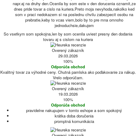
napr.aj na druhy den.Ocenila by som este v den dorucenia oznamit,ze
dnes pride tovar a cislo na kuriera.Preto moja nevyhoda,nakolko ked
som v praci nedokazem si na poslednu chvilu zabezpecit osobu na
prebratie,keby to vcas viem,bolo by to pre mna omnoho
jednoduchsie,dakujem
So vsetkym som spokojna,len by som ocenila uviest presny den dodania
tovaru aj s cislom na kuriera
Overený zákazník
29.03.2026
100%
Odporúča obchod
Kvalitný tovar za výhodné ceny. Chutná pamlska ako poďakovanie za nákup.
Vrelo odporúčam.
Overený zákazník
19.03.2026
100%
Odporúča obchod
pravidelne nakupujem v tomto eshope a som spokojný
krátka doba doručenia
promptná komunikácia
Overený zákazník