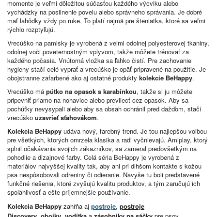
momente je veľmi dôležitou súčasťou každého výcviku alebo
vychádzky na posilnenie povelu alebo správneho správania. Je dobré
mať lahôdky vždy po ruke. To platí najmä pre šteniatka, ktoré sa veľmi
rýchlo rozptyľujú.
Vrecúško na pamlsky je vyrobená z veľmi odolnej polyesterovej tkaniny,
odolnej voči poveternostným vplyvom, takže môžete trénovať za
každého počasia. Vnútorná vložka sa ľahko čistí. Pre zachovanie
hygieny stačí celé vyprať a vrecúško je opäť pripravené na použitie. Je
obojstranne zafarbené ako aj ostatné produkty
kolekcie BeHappy
.
Vrecúško má
pútko na opasok s karabínkou
, takže si ju môžete
pripevniť priamo na nohavice alebo prevliecť cez opasok. Aby sa
pochúťky nevysypali alebo aby sa obsah ochránil pred dažďom, stačí
vrecúško
uzavrieť sťahovákom
.
Kolekcia BeHappy
udáva nový, farebný trend. Je tou najlepšou voľbou
pre všetkých, ktorých omrzela klasika a radi vyčnievajú. Amiplay, ktorý
splnil očakávania svojich zákazníkov, sa zameral predovšetkým na
pohodlie a dizajnové farby. Celá séria BeHappy je vyrobená z
materiálov najvyššej kvality tak, aby ani pri dlhšom kontakte s kožou
psa nespôsobovali odreniny či odieranie. Navyše tu boli predstavené
funkčné riešenia, ktoré zvyšujú kvalitu produktov, a tým zaručujú ich
spoľahlivosť a ešte príjemnejšie používanie.
Kolekcia
BeHappy
zahŕňa aj
postroje
,
postroje
Discovery
,
obojky
,
vodítka
a
zásobníky na sáčky
pre psov.