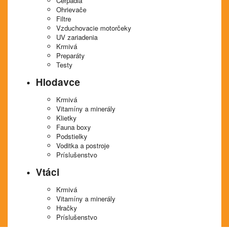
Čerpadlá
Ohrievače
Filtre
Vzduchovacie motorčeky
UV zariadenia
Krmivá
Preparáty
Testy
Hlodavce
Krmivá
Vitamíny a minerály
Klietky
Fauna boxy
Podstielky
Voditka a postroje
Príslušenstvo
Vtáci
Krmivá
Vitamíny a minerály
Hračky
Príslušenstvo