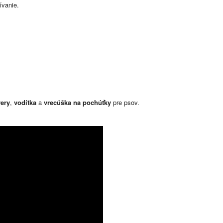
ívanie.
very
,
vodítka
a
vrecúška na pochúťky
pre psov.