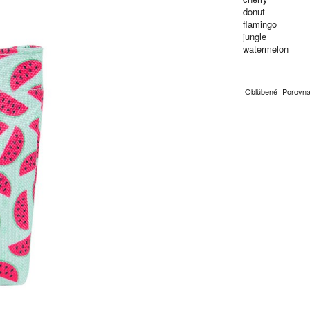
donut
flamingo
jungle
watermelon
Obľúbené
Porovna