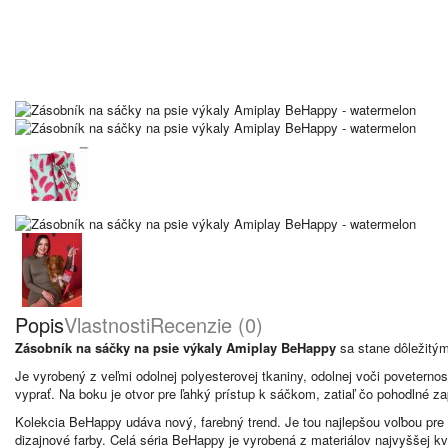
Popis
Vlastnosti
Recenzie (0)
Zásobník na sáčky na psie výkaly Amiplay BeHappy
sa stane dôležitým
Je vyrobený z veľmi odolnej polyesterovej tkaniny, odolnej voči povetern
vyprať. Na boku je otvor pre ľahký prístup k sáčkom, zatiaľ čo pohodlné za
Kolekcia BeHappy udáva nový, farebný trend. Je tou najlepšou voľbou pre 
dizajnové farby. Celá séria BeHappy je vyrobená z materiálov najvyššej kv