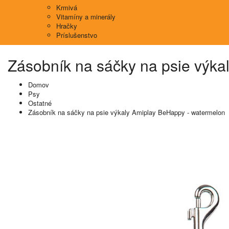
Krmivá
Vitamíny a minerály
Hračky
Príslušenstvo
Zásobník na sáčky na psie výka
Domov
Psy
Ostatné
Zásobník na sáčky na psie výkaly Amiplay BeHappy - watermelon