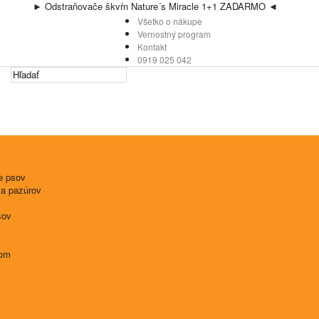
► Odstraňovače škvŕn Nature´s Miracle 1+1 ZADARMO ◄
Všetko o nákupe
Vernostný program
Kontakt
0919 025 042
e psov
 a pazúrov
sov
tom