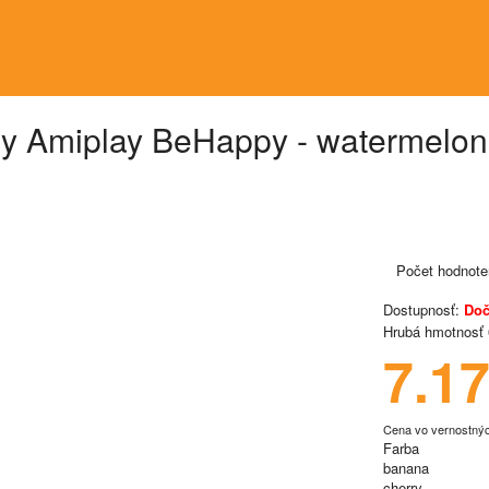
ly Amiplay BeHappy - watermelon
Počet hodnote
Dostupnosť:
Doč
Hrubá hmotnosť
7.1
Cena vo vernostný
Farba
banana
cherry