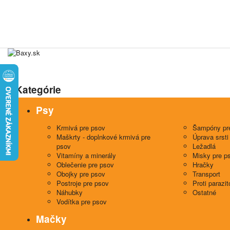
Kategórie
Psy
Krmivá pre psov
Šampóny pr
Maškrty - doplnkové krmivá pre
Úprava srsti
psov
Ležadlá
Vitamíny a minerály
Misky pre p
Oblečenie pre psov
Hračky
Obojky pre psov
Transport
Postroje pre psov
Proti parazi
Náhubky
Ostatné
Vodítka pre psov
Mačky