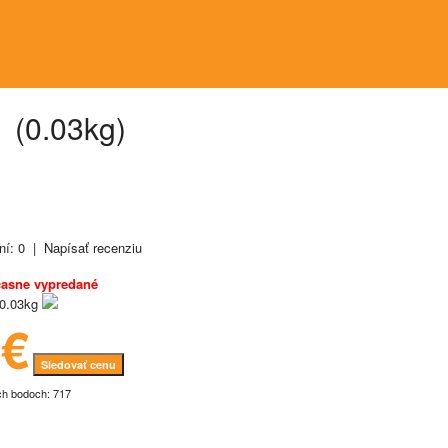
 (0.03kg)
ní: 0
|
Napísať recenziu
asne vypredané
0.03kg
7€
Sledovať cenu
ch bodoch: 717