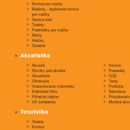
Krmivá pre mačky
Maškrty - doplnkové krmivá
pre mačky
Úprava srsti
Toalety
Podstielky pre mačky
Misky
Hračky
Ostatné
Akvaristika
Akváriá
Krmivá
Skrinky pod akvária
Preparáty
Osvetlenia
CO2
Ohrievače
Testy
Vzduchovacie motorčeky
Podložia
Elektrické filtre
Dekorácie
Filtračné náplne
Príslušenst
UV zariadenia
Morská akva
Teraristika
Terária
Krmivá