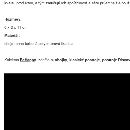
kvalitu produktov, a tým zaručujú ich spoľahlivosť a ešte príjemnejšie použ
Rozmery:
6 x 2 x 11 cm
Materiál:
obojstranne farbená polyesterová tkanina
Kolekcia
BeHappy
zahŕňa aj
obojky
,
klasické postroje
,
postroje Disco