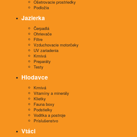
Ošetrovacie prostriedky
Podložia
Jazierka
Čerpadlá
Ohrievače
Filtre
Vzduchovacie motorčeky
UV zariadenia
Krmivá
Preparáty
Testy
Hlodavce
Krmivá
Vitamíny a minerály
Klietky
Fauna boxy
Podstielky
Voditka a postroje
Príslušenstvo
Vtáci