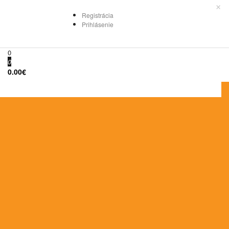
×
Registrácia
Prihlásenie
0
0
0.00€