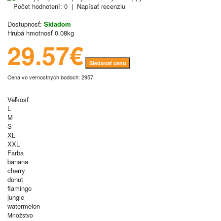
Počet hodnotení: 0
|
Napísať recenziu
Dostupnosť:
Skladom
Hrubá hmotnosť
0.08kg
29.57€
Sledovať cenu
Cena vo vernostných bodoch: 2957
Veľkosť
L
M
S
XL
XXL
Farba
banana
cherry
donut
flamingo
jungle
watermelon
Množstvo