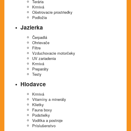
Terária
Krmivá
Ošetrovacie prostriedky
Podložia
Jazierka
Čerpadlá
Ohrievače
Filtre
Vzduchovacie motorčeky
UV zariadenia
Krmivá
Preparáty
Testy
Hlodavce
Krmivá
Vitamíny a minerály
Klietky
Fauna boxy
Podstielky
Voditka a postroje
Príslušenstvo