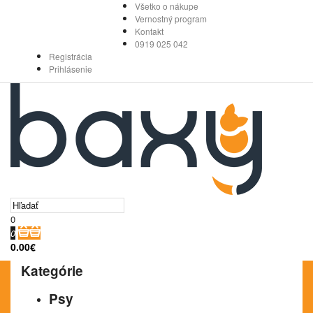
Všetko o nákupe
Vernostný program
Kontakt
0919 025 042
Registrácia
Prihlásenie
0
0
0.00€
Kategórie
Psy