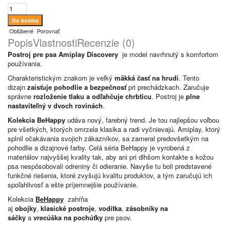
Obľúbené
Porovnať
Popis
Vlastnosti
Recenzie (0)
Postroj pre psa Amiplay Discovery
je model navrhnutý s komfortom
používania.
Charakteristickým znakom je veľký
mäkká časť na hrudi
. Tento
dizajn
zaisťuje pohodlie a bezpečnosť
pri prechádzkach. Zaručuje
správne
rozloženie tlaku a odľahčuje chrbticu
. Postroj je
plne
nastaviteľný v dvoch rovinách
.
Kolekcia BeHappy
udáva nový, farebný trend. Je tou najlepšou voľbou
pre všetkých, ktorých omrzela klasika a radi vyčnievajú. Amiplay, ktorý
splnil očakávania svojich zákazníkov, sa zameral predovšetkým na
pohodlie a dizajnové farby. Celá séria BeHappy je vyrobená z
materiálov najvyššej kvality tak, aby ani pri dlhšom kontakte s kožou
psa nespôsobovali odreniny či odieranie. Navyše tu boli predstavené
funkčné riešenia, ktoré zvyšujú kvalitu produktov, a tým zaručujú ich
spoľahlivosť a ešte príjemnejšie používanie.
Kolekcia
BeHappy
zahŕňa
aj
obojky
,
klasické postroje
,
vodítka
,
zásobníky na
sáčky
a
vrecúška na pochúťky
pre psov.