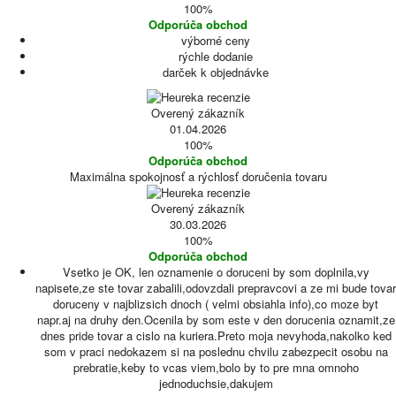
100%
Odporúča obchod
výborné ceny
rýchle dodanie
darček k objednávke
Overený zákazník
01.04.2026
100%
Odporúča obchod
Maximálna spokojnosť a rýchlosť doručenia tovaru
Overený zákazník
30.03.2026
100%
Odporúča obchod
Vsetko je OK, len oznamenie o doruceni by som doplnila,vy
napisete,ze ste tovar zabalili,odovzdali prepravcovi a ze mi bude tovar
doruceny v najblizsich dnoch ( velmi obsiahla info),co moze byt
napr.aj na druhy den.Ocenila by som este v den dorucenia oznamit,ze
dnes pride tovar a cislo na kuriera.Preto moja nevyhoda,nakolko ked
som v praci nedokazem si na poslednu chvilu zabezpecit osobu na
prebratie,keby to vcas viem,bolo by to pre mna omnoho
jednoduchsie,dakujem