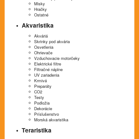
Misky
Hračky
Ostatné
Akvaristika
Akváriá
Skrinky pod akvária
Osvetlenia
Ohrievače
Vzduchovacie motorčeky
Elektrické filtre
Filtračné náplne
UV zariadenia
Krmivá
Preparáty
CO2
Testy
Podložia
Dekorácie
Príslušenstvo
Morská akvaristika
Teraristika