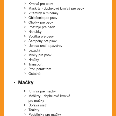
Krmivá pre psov
Maškrty - doplnkové krmivá pre psov
Vitamíny a minerály
Oblečenie pre psov
Obojky pre psov
Postroje pre psov
Náhubky
Vodítka pre psov
Šampóny pre psov
Úprava srsti a pazúrov
Ležadlá
Misky pre psov
Hračky
Transport
Proti parazitom
Ostatné
Mačky
Krmivá pre mačky
Maškrty - doplnkové krmivá
pre mačky
Úprava srsti
Toalety
Podstielky pre mačky