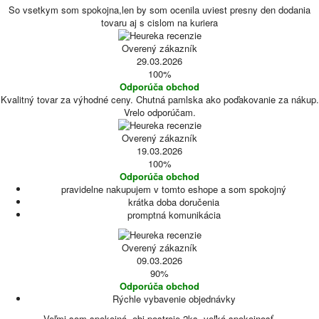
So vsetkym som spokojna,len by som ocenila uviest presny den dodania
tovaru aj s cislom na kuriera
Overený zákazník
29.03.2026
100%
Odporúča obchod
Kvalitný tovar za výhodné ceny. Chutná pamlska ako poďakovanie za nákup.
Vrelo odporúčam.
Overený zákazník
19.03.2026
100%
Odporúča obchod
pravidelne nakupujem v tomto eshope a som spokojný
krátka doba doručenia
promptná komunikácia
Overený zákazník
09.03.2026
90%
Odporúča obchod
Rýchle vybavenie objednávky
Veľmi som spokojná, obj postroje 2ks, veľká spokojnosť.