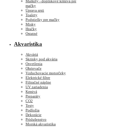
Maškrty - doplnkové krmivá pre
mačky
Úprava srsti
Toalety
Podstielky pre mačky
Misky
Hračky
Ostatné
Akvaristika
Akváriá
Skrinky pod akvária
Osvetlenia
Ohrievače
Vzduchovacie motorčeky
Elektrické filtre
Filtračné náplne
UV zariadenia
Krmivá
Preparáty
CO2
Testy
Podložia
Dekorácie
Príslušenstvo
Morská akvaristika