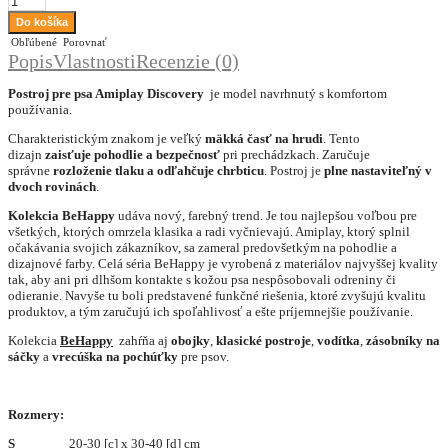
Obľúbené
Porovnať
Popis
Vlastnosti
Recenzie (0)
Postroj pre psa Amiplay Discovery
je model navrhnutý s komfortom
používania.
Charakteristickým znakom je veľký
mäkká časť na hrudi
. Tento
dizajn
zaisťuje pohodlie a bezpečnosť
pri prechádzkach. Zaručuje
správne
rozloženie tlaku a odľahčuje chrbticu
. Postroj je
plne nastaviteľný v
dvoch rovinách
.
Kolekcia BeHappy
udáva nový, farebný trend. Je tou najlepšou voľbou pre
všetkých, ktorých omrzela klasika a radi vyčnievajú. Amiplay, ktorý splnil
očakávania svojich zákazníkov, sa zameral predovšetkým na pohodlie a
dizajnové farby. Celá séria BeHappy je vyrobená z materiálov najvyššej kvality
tak, aby ani pri dlhšom kontakte s kožou psa nespôsobovali odreniny či
odieranie. Navyše tu boli predstavené funkčné riešenia, ktoré zvyšujú kvalitu
produktov, a tým zaručujú ich spoľahlivosť a ešte príjemnejšie používanie.
Kolekcia
BeHappy
zahŕňa aj
obojky
,
klasické postroje
,
vodítka
,
zásobníky na
sáčky
a
vrecúška na pochúťky
pre psov.
Rozmery:
S
20-30 [c] x 30-40 [d] cm