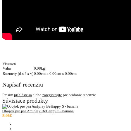
Vlastnosti
Váha
0.08kg
Rozmery (d x š x v)
0.00cm x 0.00cm x 0.00cm
Napísať recenziu
Prosím
prihláste sa
alebo
zaregistrujte
pre pridanie recenzie
Súvisiace produkty
Obojok pre psa Amiplay BeHappy S - banana
8.06€