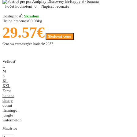
Počet hodnotení: 0
|
Napísať recenziu
Dostupnosť:
Skladom
Hrubá hmotnosť
0.08kg
29.57€
Sledovať cenu
Cena vo vernostných bodoch: 2957
Veľkosť
L
M
S
XL
XXL
Farba
banana
cherry
donut
flamingo
jungle
watermelon
Množstvo