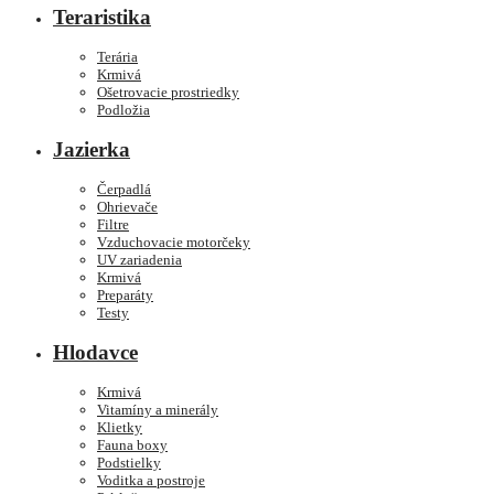
Teraristika
Terária
Krmivá
Ošetrovacie prostriedky
Podložia
Jazierka
Čerpadlá
Ohrievače
Filtre
Vzduchovacie motorčeky
UV zariadenia
Krmivá
Preparáty
Testy
Hlodavce
Krmivá
Vitamíny a minerály
Klietky
Fauna boxy
Podstielky
Voditka a postroje