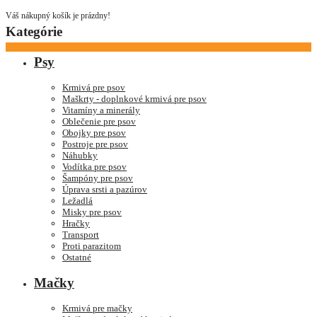
Váš nákupný košík je prázdny!
Kategórie
Psy
Krmivá pre psov
Maškrty - doplnkové krmivá pre psov
Vitamíny a minerály
Oblečenie pre psov
Obojky pre psov
Postroje pre psov
Náhubky
Vodítka pre psov
Šampóny pre psov
Úprava srsti a pazúrov
Ležadlá
Misky pre psov
Hračky
Transport
Proti parazitom
Ostatné
Mačky
Krmivá pre mačky