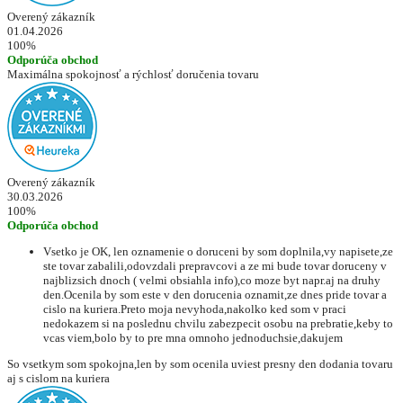
Overený zákazník
01.04.2026
100%
Odporúča obchod
Maximálna spokojnosť a rýchlosť doručenia tovaru
Overený zákazník
30.03.2026
100%
Odporúča obchod
Vsetko je OK, len oznamenie o doruceni by som doplnila,vy napisete,ze
ste tovar zabalili,odovzdali prepravcovi a ze mi bude tovar doruceny v
najblizsich dnoch ( velmi obsiahla info),co moze byt napr.aj na druhy
den.Ocenila by som este v den dorucenia oznamit,ze dnes pride tovar a
cislo na kuriera.Preto moja nevyhoda,nakolko ked som v praci
nedokazem si na poslednu chvilu zabezpecit osobu na prebratie,keby to
vcas viem,bolo by to pre mna omnoho jednoduchsie,dakujem
So vsetkym som spokojna,len by som ocenila uviest presny den dodania tovaru
aj s cislom na kuriera