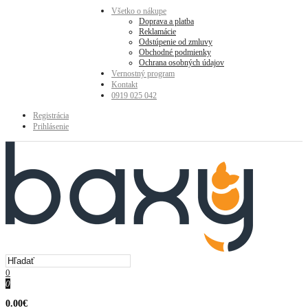
Všetko o nákupe
Doprava a platba
Reklamácie
Odstúpenie od zmluvy
Obchodné podmienky
Ochrana osobných údajov
Vernostný program
Kontakt
0919 025 042
Registrácia
Prihlásenie
0
0
0.00€