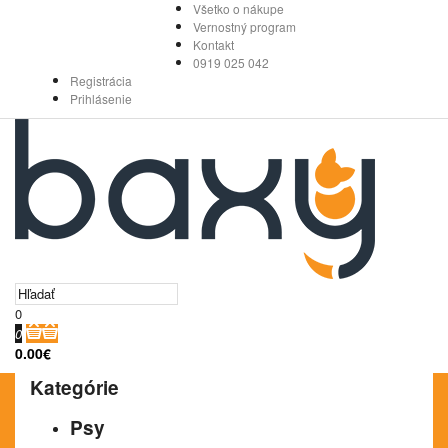
Všetko o nákupe
Vernostný program
Kontakt
0919 025 042
Registrácia
Prihlásenie
0
0
0.00€
Kategórie
Psy