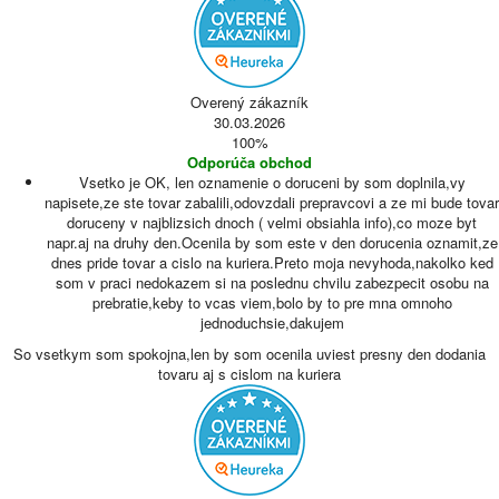
Overený zákazník
30.03.2026
100%
Odporúča obchod
Vsetko je OK, len oznamenie o doruceni by som doplnila,vy
napisete,ze ste tovar zabalili,odovzdali prepravcovi a ze mi bude tovar
doruceny v najblizsich dnoch ( velmi obsiahla info),co moze byt
napr.aj na druhy den.Ocenila by som este v den dorucenia oznamit,ze
dnes pride tovar a cislo na kuriera.Preto moja nevyhoda,nakolko ked
som v praci nedokazem si na poslednu chvilu zabezpecit osobu na
prebratie,keby to vcas viem,bolo by to pre mna omnoho
jednoduchsie,dakujem
So vsetkym som spokojna,len by som ocenila uviest presny den dodania
tovaru aj s cislom na kuriera