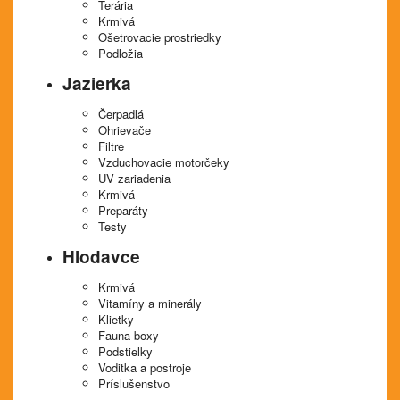
Terária
Krmivá
Ošetrovacie prostriedky
Podložia
Jazierka
Čerpadlá
Ohrievače
Filtre
Vzduchovacie motorčeky
UV zariadenia
Krmivá
Preparáty
Testy
Hlodavce
Krmivá
Vitamíny a minerály
Klietky
Fauna boxy
Podstielky
Voditka a postroje
Príslušenstvo