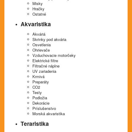
Misky
Hračky
Ostatné
Akvaristika
Akváriá
Skrinky pod akvária
Osvetlenia
Ohrievače
Vzduchovacie motorčeky
Elektrické filtre
Filtračné náplne
UV zariadenia
Krmivá
Preparáty
CO2
Testy
Podložia
Dekorácie
Príslušenstvo
Morská akvaristika
Teraristika