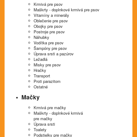
Krmivá pre psov
Maškrty - doplnkové krmivá pre psov
Vitamíny a minerály
Oblečenie pre psov
Obojky pre psov
Postroje pre psov
Náhubky
Vodítka pre psov
Šampóny pre psov
Úprava srsti a pazúrov
Ležadlá
Misky pre psov
Hračky
Transport
Proti parazitom
Ostatné
Mačky
Krmivá pre mačky
Maškrty - doplnkové krmivá
pre mačky
Úprava srsti
Toalety
Podstielky pre mačky