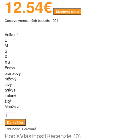
12.54€
Sledovať cenu
Cena vo vernostných bodoch: 1254
Veľkosť
L
M
S
XL
XS
Farba
oranžový
ružový
sivý
tyrkys
zelený
žltý
Množstvo
Obľúbené
Porovnať
Popis
Vlastnosti
Recenzie (0)