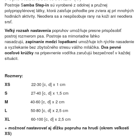
Postroje S
amba Step-in
sú vyrobené z odolnej a pružnej
polypropylénovej látky, ktorá zaisťuje pohodlie pre zviera aj pri mnohých
hodinách aktivity. Neodiera sa a nespôsobuje rany na koži ani neodiera
srsť.
Veľký rozsah nastavenia
popruhov umožňuje presne prispôsobiť
postroj rozmerom psa. Postroje sa mimoriadne ľahko
nasadzujú,
zapínanie medzi lopatkami
umožňuje ich rýchle nasadenie
a vyzliekanie bez zbytočného stresu vášho miláčika.
Dva pevné
oceľové krúžky
na pripevnenie vodítka zaručujú bezpečnosť v každej
situácii.
Rozmery:
XS
22-30 [c, d] x 1 cm
S
27-40 [c, d] x 1,5 cm
M
40-60 [c, d] x 2 cm
L
50-80 [c, d] x 2,5 cm
XL
60-100 [c, d] x 2,5 cm
+ možnosť nastavovať aj dĺžku popruhu na hrudi (okrem veľkosti
XS)