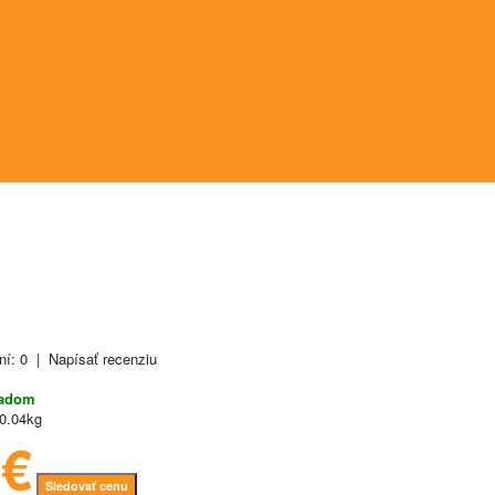
ní: 0
|
Napísať recenziu
ladom
0.04kg
6€
Sledovať cenu