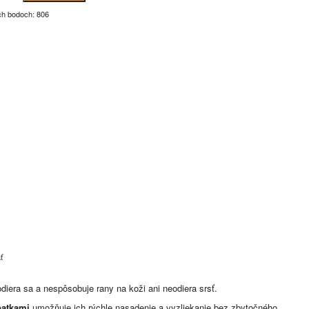
ch bodoch: 806
ť
odiera sa a nespôsobuje rany na koži ani neodiera srsť.
patkami
umožňuje ich rýchle nasadenie a vyzliekanie bez zbytočného