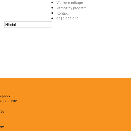
Všetko o nákupe
Vernostný program
Kontakt
0919 025 042
e psov
 a pazúrov
sov
tom