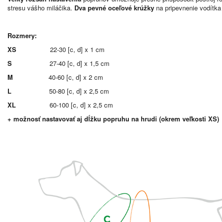
stresu vášho miláčika.
Dva pevné oceľové krúžky
na pripevnenie vodítka 
Rozmery:
XS
22-30 [c, d] x 1 cm
S
27-40 [c, d] x 1,5 cm
M
40-60 [c, d] x 2 cm
L
50-80 [c, d] x 2,5 cm
XL
60-100 [c, d] x 2,5 cm
+ možnosť nastavovať aj dĺžku popruhu na hrudi (okrem veľkosti XS)