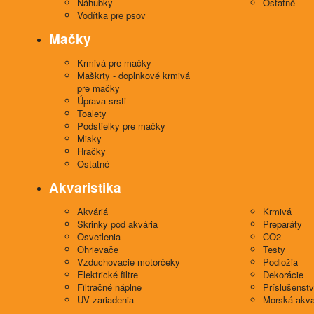
Náhubky
Ostatné
Vodítka pre psov
Mačky
Krmivá pre mačky
Maškrty - doplnkové krmivá
pre mačky
Úprava srsti
Toalety
Podstielky pre mačky
Misky
Hračky
Ostatné
Akvaristika
Akváriá
Krmivá
Skrinky pod akvária
Preparáty
Osvetlenia
CO2
Ohrievače
Testy
Vzduchovacie motorčeky
Podložia
Elektrické filtre
Dekorácie
Filtračné náplne
Príslušenst
UV zariadenia
Morská akva