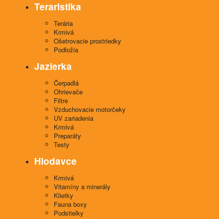
Teraristika
Terária
Krmivá
Ošetrovacie prostriedky
Podložia
Jazierka
Čerpadlá
Ohrievače
Filtre
Vzduchovacie motorčeky
UV zariadenia
Krmivá
Preparáty
Testy
Hlodavce
Krmivá
Vitamíny a minerály
Klietky
Fauna boxy
Podstielky