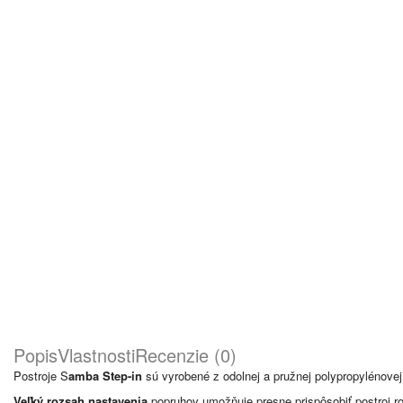
Popis
Vlastnosti
Recenzie (0)
Postroje S
amba Step-in
sú vyrobené z odolnej a pružnej polypropylénovej 
Veľký rozsah nastavenia
popruhov umožňuje presne prispôsobiť postroj 