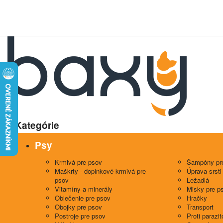
Kategórie
Psy
Krmivá pre psov
Šampóny pr
Maškrty - doplnkové krmivá pre
Úprava srsti
psov
Ležadlá
Vitamíny a minerály
Misky pre p
Oblečenie pre psov
Hračky
Obojky pre psov
Transport
Postroje pre psov
Proti parazi