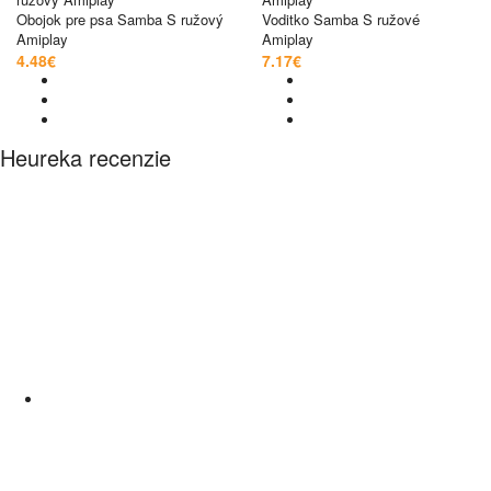
Obojok pre psa Samba S ružový
Voditko Samba S ružové
Amiplay
Amiplay
4.48€
7.17€
Heureka recenzie