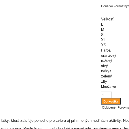
Cena vo vernostný
Veľkosť
L
M
S
XL
XS
Farba
oranžový
ružový
sivý
tyrkys
zelený
žltý
Množstvo
Obľúbené
Porovna
látky, ktorá zaisťuje pohodlie pre zviera aj pri mnohých hodinách aktivity. Ne
rozmerom psa. Postroje sa mimoriadne ľahko nasadzujú,
zapínanie medzi lo