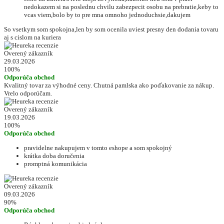
nedokazem si na poslednu chvilu zabezpecit osobu na prebratie,keby to
vcas viem,bolo by to pre mna omnoho jednoduchsie,dakujem
So vsetkym som spokojna,len by som ocenila uviest presny den dodania tovaru
aj s cislom na kuriera
Overený zákazník
29.03.2026
100%
Odporúča obchod
Kvalitný tovar za výhodné ceny. Chutná pamlska ako poďakovanie za nákup.
Vrelo odporúčam.
Overený zákazník
19.03.2026
100%
Odporúča obchod
pravidelne nakupujem v tomto eshope a som spokojný
krátka doba doručenia
promptná komunikácia
Overený zákazník
09.03.2026
90%
Odporúča obchod