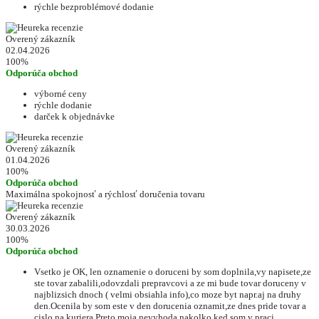
rýchle bezproblémové dodanie
Overený zákazník
02.04.2026
100%
Odporúča obchod
výborné ceny
rýchle dodanie
darček k objednávke
Overený zákazník
01.04.2026
100%
Odporúča obchod
Maximálna spokojnosť a rýchlosť doručenia tovaru
Overený zákazník
30.03.2026
100%
Odporúča obchod
Vsetko je OK, len oznamenie o doruceni by som doplnila,vy napisete,ze
ste tovar zabalili,odovzdali prepravcovi a ze mi bude tovar doruceny v
najblizsich dnoch ( velmi obsiahla info),co moze byt napr.aj na druhy
den.Ocenila by som este v den dorucenia oznamit,ze dnes pride tovar a
cislo na kuriera.Preto moja nevyhoda,nakolko ked som v praci