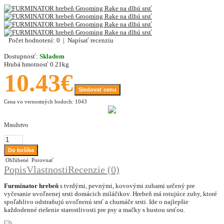
Počet hodnotení: 0
|
Napísať recenziu
Dostupnosť:
Skladom
Hrubá hmotnosť
0.21kg
10.43€
Sledovať cenu
Cena vo vernostných bodoch: 1043
Množstvo
Obľúbené
Porovnať
Popis
Vlastnosti
Recenzie (0)
Furminator hrebeň
s tvrdými, pevnými, kovovými zubami určený pre
vyčesanie uvoľnenej srsti domácich miláčikov. Hrebeň má rotujúce zuby, ktoré
spoľahlivo odstraňujú uvoľnenú srsť a chumáče srsti. Ide o najlepšie
každodenné riešenie starostlivosti pre psy a mačky s hustou srsťou.