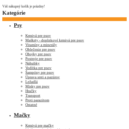
Váš nákupný košík je prázdny!
Kategórie
Psy
Krmivá pre psov
Maškrty - doplnkové krmivá pre psov
Vitamíny a minerály
Oblečenie pre psov
Obojky pre psov
Postroje pre psov
Náhubky
Vodítka pre psov
Šampóny pre psov
Úprava srsti a pazúrov
Ležadlá
Misky pre psov
Hračky
Transport
Proti parazitom
Ostatné
Mačky
Krmivá pre mačky