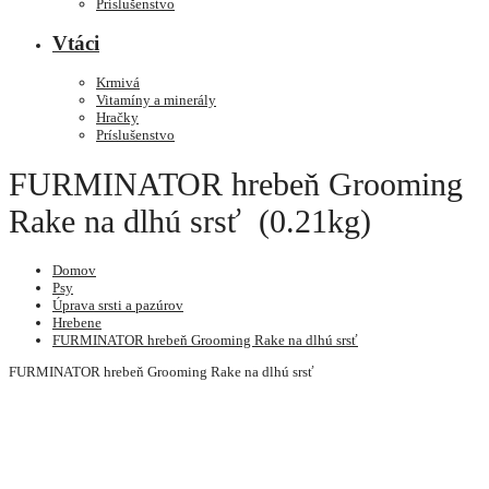
Príslušenstvo
Vtáci
Krmivá
Vitamíny a minerály
Hračky
Príslušenstvo
FURMINATOR hrebeň Grooming
Rake na dlhú srsť (0.21kg)
Domov
Psy
Úprava srsti a pazúrov
Hrebene
FURMINATOR hrebeň Grooming Rake na dlhú srsť
FURMINATOR hrebeň Grooming Rake na dlhú srsť