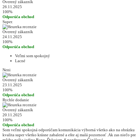
Overený zákazník
26.11.2025
100%
Odporúča obchod
Super.
Overený zákazník
24.11.2025
100%
Odporúča obchod
Veľmi som spokojný
Lacné
Neni
Overený zákazník
23.11.2025
100%
Odporúča obchod
Rychle dodanie
Overený zákazník
20.11.2025
100%
Odporúča obchod
Som veľmi spokojná odporúčam komunikácia výborná všetko ako na obrázku
kvalita super všetko krásne zabalené a ešte aj malá pozornosť .Ak zas niečo pre
môjho psíka jedine Baxy .Ďakujem .S pozdravom Čigášová.