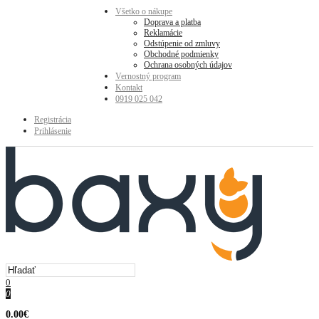
Všetko o nákupe
Doprava a platba
Reklamácie
Odstúpenie od zmluvy
Obchodné podmienky
Ochrana osobných údajov
Vernostný program
Kontakt
0919 025 042
Registrácia
Prihlásenie
0
0
0.00€