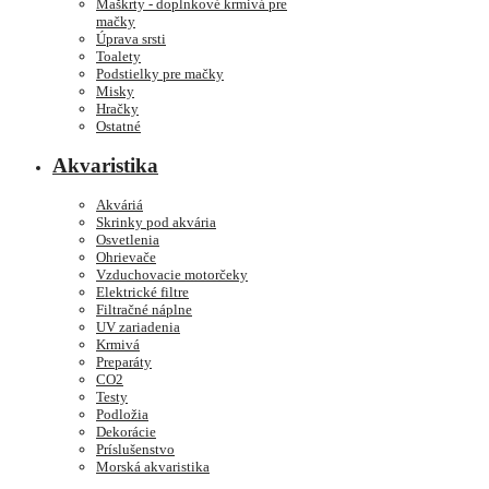
Maškrty - doplnkové krmivá pre
mačky
Úprava srsti
Toalety
Podstielky pre mačky
Misky
Hračky
Ostatné
Akvaristika
Akváriá
Skrinky pod akvária
Osvetlenia
Ohrievače
Vzduchovacie motorčeky
Elektrické filtre
Filtračné náplne
UV zariadenia
Krmivá
Preparáty
CO2
Testy
Podložia
Dekorácie
Príslušenstvo
Morská akvaristika