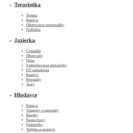
Teraristika
Terária
Krmivá
Ošetrovacie prostriedky
Podložia
Jazierka
Čerpadlá
Ohrievače
Filtre
Vzduchovacie motorčeky
UV zariadenia
Krmivá
Preparáty
Testy
Hlodavce
Krmivá
Vitamíny a minerály
Klietky
Fauna boxy
Podstielky
Voditka a postroje