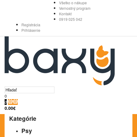
Všetko o nákupe
Vernostný program
Kontakt
0919 025 042
Registrácia
Prihlásenie
0
0
0.00€
Kategórie
Psy