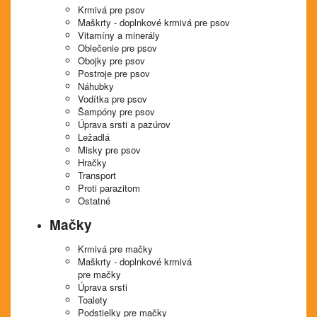
Krmivá pre psov
Maškrty - doplnkové krmivá pre psov
Vitamíny a minerály
Oblečenie pre psov
Obojky pre psov
Postroje pre psov
Náhubky
Vodítka pre psov
Šampóny pre psov
Úprava srsti a pazúrov
Ležadlá
Misky pre psov
Hračky
Transport
Proti parazitom
Ostatné
Mačky
Krmivá pre mačky
Maškrty - doplnkové krmivá
pre mačky
Úprava srsti
Toalety
Podstielky pre mačky