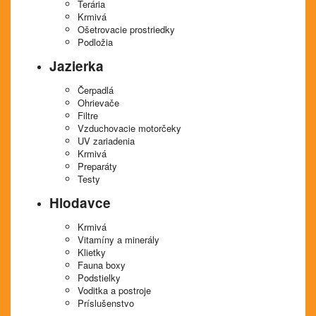
Terária
Krmivá
Ošetrovacie prostriedky
Podložia
Jazierka
Čerpadlá
Ohrievače
Filtre
Vzduchovacie motorčeky
UV zariadenia
Krmivá
Preparáty
Testy
Hlodavce
Krmivá
Vitamíny a minerály
Klietky
Fauna boxy
Podstielky
Voditka a postroje
Príslušenstvo