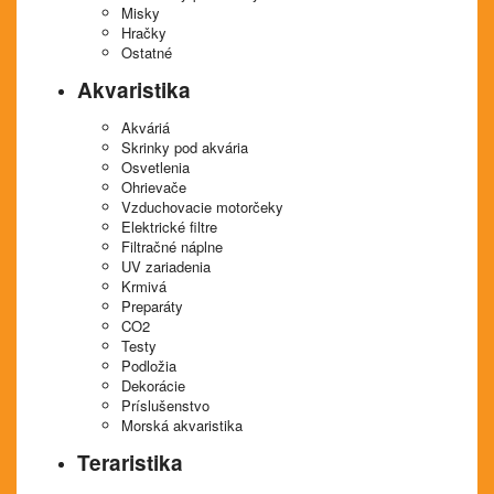
Misky
Hračky
Ostatné
Akvaristika
Akváriá
Skrinky pod akvária
Osvetlenia
Ohrievače
Vzduchovacie motorčeky
Elektrické filtre
Filtračné náplne
UV zariadenia
Krmivá
Preparáty
CO2
Testy
Podložia
Dekorácie
Príslušenstvo
Morská akvaristika
Teraristika