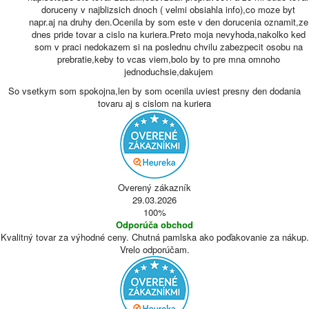
doruceny v najblizsich dnoch ( velmi obsiahla info),co moze byt
napr.aj na druhy den.Ocenila by som este v den dorucenia oznamit,ze
dnes pride tovar a cislo na kuriera.Preto moja nevyhoda,nakolko ked
som v praci nedokazem si na poslednu chvilu zabezpecit osobu na
prebratie,keby to vcas viem,bolo by to pre mna omnoho
jednoduchsie,dakujem
So vsetkym som spokojna,len by som ocenila uviest presny den dodania
tovaru aj s cislom na kuriera
Overený zákazník
29.03.2026
100%
Odporúča obchod
Kvalitný tovar za výhodné ceny. Chutná pamlska ako poďakovanie za nákup.
Vrelo odporúčam.