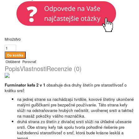
Množstvo
Obľúbené
Porovnať
Popis
Vlastnosti
Recenzie (0)
Furminator kefa 2 v 1
obsahuje dva druhy štetín pre starostlivosť o
krátku srsť:
na jednej strane sa nachádzajú tvrdšie, kovové štetiny ukončené
malými guľôčkami pre bezpečné používanie. Táto strana kefy
slúži na odstraňovanie hrubých nečistôt, uvoľnenej srsti a taktiež
na masáž pokožky vášho maznáčika.
druhá strana zo štetín z diviačej srsti slúži na úhľadné učesanie
srsti. Obe strany kefy tak spolu tvoria pohodlné riešenie pre
každodennú starostlivosť o srsť, ktorá bude krásne lesklá a
jemná.