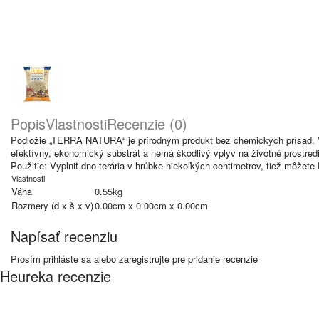
Popis
Vlastnosti
Recenzie (0)
Podložie „TERRA NATURA“ je prírodným produkt bez chemických prísad. Vďa
efektívny, ekonomický substrát a nemá škodlivý vplyv na životné prostredie.
Použitie: Vyplniť dno terária v hrúbke niekoľkých centimetrov, tiež môžet
Vlastnosti
Váha
0.55kg
Rozmery (d x š x v)
0.00cm x 0.00cm x 0.00cm
Napísať recenziu
Prosím
prihláste sa
alebo
zaregistrujte
pre pridanie recenzie
Heureka recenzie