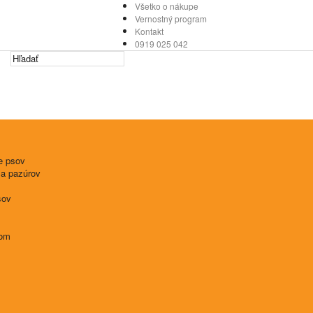
Všetko o nákupe
Vernostný program
Kontakt
0919 025 042
e psov
 a pazúrov
sov
tom