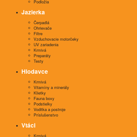
Podložia
Jazierka
Čerpadlá
Ohrievače
Filtre
Vzduchovacie motorčeky
UV zariadenia
Krmivá
Preparáty
Testy
Hlodavce
Krmivá
Vitamíny a minerály
Klietky
Fauna boxy
Podstielky
Voditka a postroje
Príslušenstvo
Vtáci
Krmivá