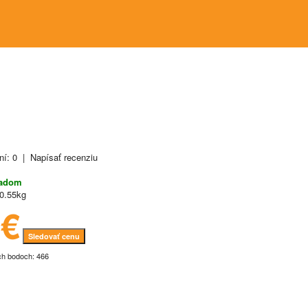
ní: 0
|
Napísať recenziu
ladom
0.55kg
6€
Sledovať cenu
ch bodoch: 466