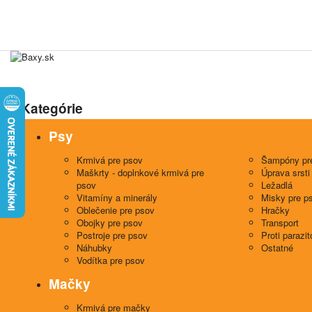
Kategórie
Psy
Krmivá pre psov
Šampóny pr
Maškrty - doplnkové krmivá pre
Úprava srsti
psov
Ležadlá
Vitamíny a minerály
Misky pre p
Oblečenie pre psov
Hračky
Obojky pre psov
Transport
Postroje pre psov
Proti parazi
Náhubky
Ostatné
Vodítka pre psov
Mačky
Krmivá pre mačky