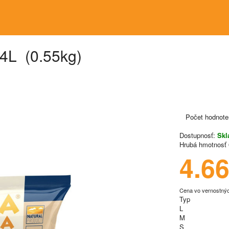
 4L (0.55kg)
Počet hodnote
Dostupnosť:
Sk
Hrubá hmotnosť
4.6
Cena vo vernostný
Typ
L
M
S