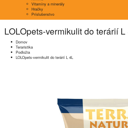
Vitamíny a minerály
Hračky
Príslušenstvo
LOLOpets-vermikulit do terárií L
Domov
Teraristika
Podložia
LOLOpets-vermikulit do terárií L 4L