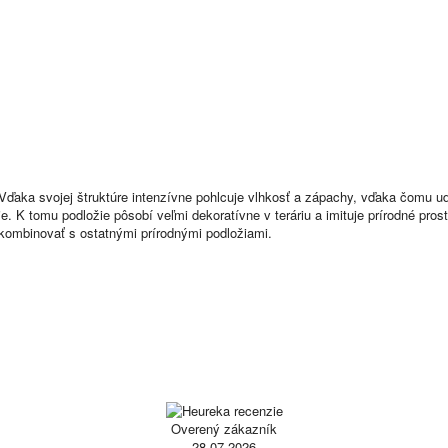
ka svojej štruktúre intenzívne pohlcuje vlhkosť a zápachy, vďaka čomu udr
 K tomu podložie pôsobí veľmi dekoratívne v teráriu a imituje prírodné prostre
e kombinovať s ostatnými prírodnými podložiami.
Overený zákazník
28.07.2026