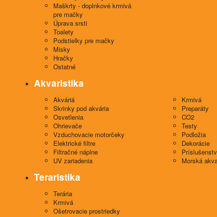
Maškrty - doplnkové krmivá
pre mačky
Úprava srsti
Toalety
Podstielky pre mačky
Misky
Hračky
Ostatné
Akvaristika
Akváriá
Krmivá
Skrinky pod akvária
Preparáty
Osvetlenia
CO2
Ohrievače
Testy
Vzduchovacie motorčeky
Podložia
Elektrické filtre
Dekorácie
Filtračné náplne
Príslušenst
UV zariadenia
Morská akva
Teraristika
Terária
Krmivá
Ošetrovacie prostriedky