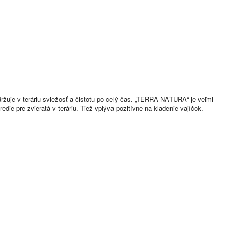
žuje v teráriu sviežosť a čistotu po celý čas. „TERRA NATURA“ je veľmi
die pre zvieratá v teráriu. Tiež vplýva pozitívne na kladenie vajíčok.