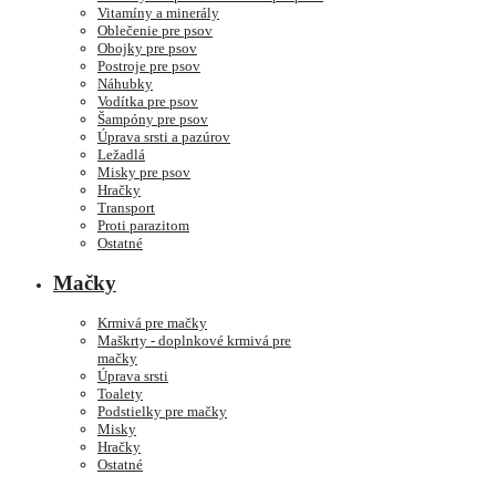
Vitamíny a minerály
Oblečenie pre psov
Obojky pre psov
Postroje pre psov
Náhubky
Vodítka pre psov
Šampóny pre psov
Úprava srsti a pazúrov
Ležadlá
Misky pre psov
Hračky
Transport
Proti parazitom
Ostatné
Mačky
Krmivá pre mačky
Maškrty - doplnkové krmivá pre
mačky
Úprava srsti
Toalety
Podstielky pre mačky
Misky
Hračky
Ostatné