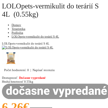
LOLOpets-vermikulit do terárií S
4L (0.55kg)
Domov
Teraristika
Podložia
LOLOpets-vermikulit do terárií S 4L
LOLOpets-vermikulit do terárií S 4L
Počet hodnotení: 0
|
Napísať recenziu
Dostupnosť:
Dočasne vypredané
Hrubá hmotnosť
0.55kg
6.26€