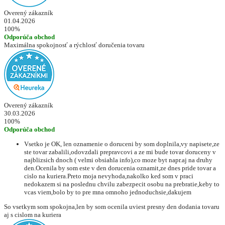
Overený zákazník
01.04.2026
100%
Odporúča obchod
Maximálna spokojnosť a rýchlosť doručenia tovaru
Overený zákazník
30.03.2026
100%
Odporúča obchod
Vsetko je OK, len oznamenie o doruceni by som doplnila,vy napisete,ze
ste tovar zabalili,odovzdali prepravcovi a ze mi bude tovar doruceny v
najblizsich dnoch ( velmi obsiahla info),co moze byt napr.aj na druhy
den.Ocenila by som este v den dorucenia oznamit,ze dnes pride tovar a
cislo na kuriera.Preto moja nevyhoda,nakolko ked som v praci
nedokazem si na poslednu chvilu zabezpecit osobu na prebratie,keby to
vcas viem,bolo by to pre mna omnoho jednoduchsie,dakujem
So vsetkym som spokojna,len by som ocenila uviest presny den dodania tovaru
aj s cislom na kuriera