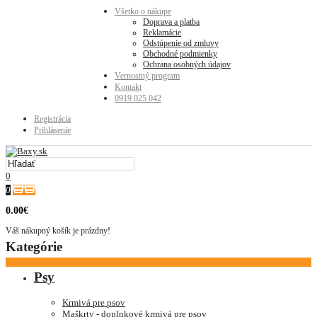
Všetko o nákupe
Doprava a platba
Reklamácie
Odstúpenie od zmluvy
Obchodné podmienky
Ochrana osobných údajov
Vernostný program
Kontakt
0919 025 042
Registrácia
Prihlásenie
0
0
0.00€
Váš nákupný košík je prázdny!
Kategórie
Psy
Krmivá pre psov
Maškrty - doplnkové krmivá pre psov