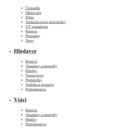
Čerpadlá
Ohrievače
Filtre
Vzduchovacie motorčeky
UV zariadenia
Krmivá
Preparáty
Testy
Hlodavce
Krmivá
Vitamíny a minerály
Klietky
Fauna boxy
Podstielky
Voditka a postroje
Príslušenstvo
Vtáci
Krmivá
Vitamíny a minerály
Hračky
Príslušenstvo