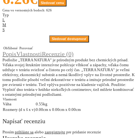
Sledovať cenu
Cena vo vernostných bodoch: 626
Typ
L
M
S
Sledovať dostupnosť
Obľúbené
Porovnať
Popis
Vlastnosti
Recenzie (0)
Podložie „TERRA NATURA“ je prírodným produkt bez chemických prísad.
Vďaka svojej štruktúre intenzívne pohlcuje vlhkosť a zápachy, vďaka čomu
udržuje v teráriu sviežosť a čistotu po celý čas. „TERRA NATURA“ je veľmi
efektívny, ekonomický substrát a nemá škodlivý vplyv na životné prostredie. K
tomu podložie pôsobí veľmi dekoratívne v teráriu a imituje prírodné prostredie
pre zvieratá v teráriu. Tiež vplýva pozitívne na kladenie vajíčok. Použitie:
Vyplniť dno terária v hrúbke niekoľkých centimetrov, tiež môžete kombinovať
s ostatnými prírodnými podložiami.
Vlastnosti
Váha
0.55kg
Rozmery (d x š x v)
0.00cm x 0.00cm x 0.00cm
Napísať recenziu
Prosím
prihláste sa
alebo
zaregistrujte
pre pridanie recenzie