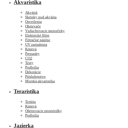
Akvaristika
Akváriá
Skrinky pod akvária
Osvetlenia
Ohrievače
Vzduchovacie motorčeky
Elektrické filtre
Filtračné náplne
UV zariadenia
Krmivá
Preparáty
CO2
Testy
Podložia
Dekorácie
Príslušenstvo
Morská akvaristika
Teraristika
Terária
Krmivá
Ošetrovacie prostriedky
Podložia
Jazierka