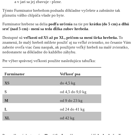
a v jari sa jej zbavuje - pĺzne.
Týmto Furminator hrebeňom podsadu dôkladne vyčešete a zabránite tak
pĺznutiu vášho chlpáča všade po byte.
Furminator hrebene sa delia
podľa určenia
na tie pre
krátku (do 5 cm) a dlhú
srsť (nad 5 cm) - mení sa teda dĺžka zubov hrebeňa
.
Dostupné sú
veľkosti od XS až po XL, pričom sa mení šírka hrebeňa.
To
znamená, že malý hrebeň môžete použiť aj na veľké zvieratko, no česanie Vám
zaberie oveľa viac času naopak, ak použijete veľký hrebeň na malé zvieratko,
nedostanete sa dôkladne do každého záhybu.
Pre výber správnej veľkosti použite nasledujúcu tabuľku:
Furminator
Veľkosť psa
XS
do 4,5 kg
S
od 4,5 do 9,0 kg
M
od 9 do 23 kg
L
od 24 do 41 kg
XL
od 42 kg