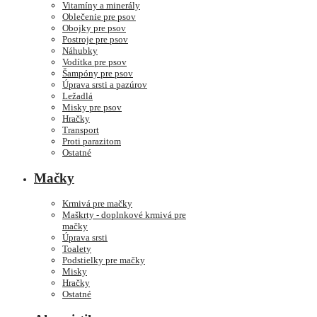
Vitamíny a minerály
Oblečenie pre psov
Obojky pre psov
Postroje pre psov
Náhubky
Vodítka pre psov
Šampóny pre psov
Úprava srsti a pazúrov
Ležadlá
Misky pre psov
Hračky
Transport
Proti parazitom
Ostatné
Mačky
Krmivá pre mačky
Maškrty - doplnkové krmivá pre
mačky
Úprava srsti
Toalety
Podstielky pre mačky
Misky
Hračky
Ostatné