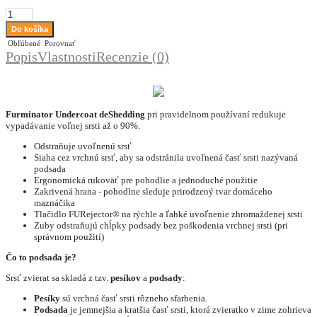
Obľúbené
Porovnať
Popis
Vlastnosti
Recenzie (0)
Furminator Undercoat deShedding
pri pravidelnom používaní redukuje
vypadávanie voľnej srsti až o 90%.
Odstraňuje uvoľnenú srsť
Siaha cez vrchnú srsť, aby sa odstránila uvoľnená časť srsti nazývaná
podsada
Ergonomická rukoväť pre pohodlie a jednoduché použitie
Zakrivená hrana - pohodlne sleduje prirodzený tvar domáceho
maznáčika
Tlačidlo FURejector® na rýchle a ľahké uvoľnenie zhromaždenej srsti
Zuby odstraňujú chĺpky podsady bez poškodenia vrchnej srsti (pri
správnom použití)
Čo to podsada je?
Srsť zvierat sa skladá z tzv.
pesíkov
a
podsady
:
P
esíky
sú vrchná časť srsti rôzneho sfarbenia.
Podsada
je jemnejšia a kratšia časť srsti, ktorá zvieratko v zime zohrieva