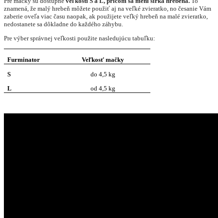
Pre mačky sú dostupné
veľkosti S a L, pričom sa mení šírka hrebeňa.
To
znamená, že malý hrebeň môžete použiť aj na veľké zvieratko, no česanie Vám
zaberie oveľa viac času naopak, ak použijete veľký hrebeň na malé zvieratko,
nedostanete sa dôkladne do každého záhybu.
Pre výber správnej veľkosti použite nasledujúcu tabuľku:
Furminator
Veľkosť mačky
S
do 4,5 kg
L
od 4,5 kg