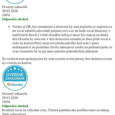
Overený zákazník
30.03.2026
100%
Odporúča obchod
Vsetko je OK, len oznamenie o doruceni by som doplnila,vy napisete,ze
ste tovar zabalili,odovzdali prepravcovi a ze mi bude tovar doruceny v
najblizsich dnoch ( velmi obsiahla info),co moze byt napr.aj na druhy
den.Ocenila by som este v den dorucenia oznamit,ze dnes pride tovar a
cislo na kuriera.Preto moja nevyhoda,nakolko ked som v praci
nedokazem si na poslednu chvilu zabezpecit osobu na prebratie,keby to
vcas viem,bolo by to pre mna omnoho jednoduchsie,dakujem
So vsetkym som spokojna,len by som ocenila uviest presny den dodania tovaru
aj s cislom na kuriera
Overený zákazník
29.03.2026
100%
Odporúča obchod
Kvalitný tovar za výhodné ceny. Chutná pamlska ako poďakovanie za nákup.
Vrelo odporúčam.