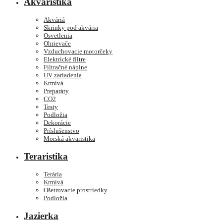
Akvaristika
Akváriá
Skrinky pod akvária
Osvetlenia
Ohrievače
Vzduchovacie motorčeky
Elektrické filtre
Filtračné náplne
UV zariadenia
Krmivá
Preparáty
CO2
Testy
Podložia
Dekorácie
Príslušenstvo
Morská akvaristika
Teraristika
Terária
Krmivá
Ošetrovacie prostriedky
Podložia
Jazierka