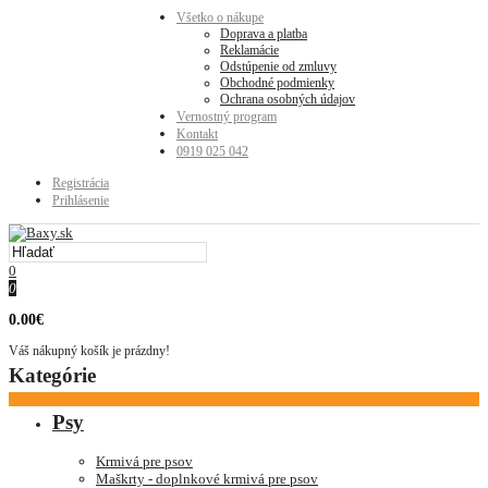
Všetko o nákupe
Doprava a platba
Reklamácie
Odstúpenie od zmluvy
Obchodné podmienky
Ochrana osobných údajov
Vernostný program
Kontakt
0919 025 042
Registrácia
Prihlásenie
0
0
0.00€
Váš nákupný košík je prázdny!
Kategórie
Psy
Krmivá pre psov
Maškrty - doplnkové krmivá pre psov