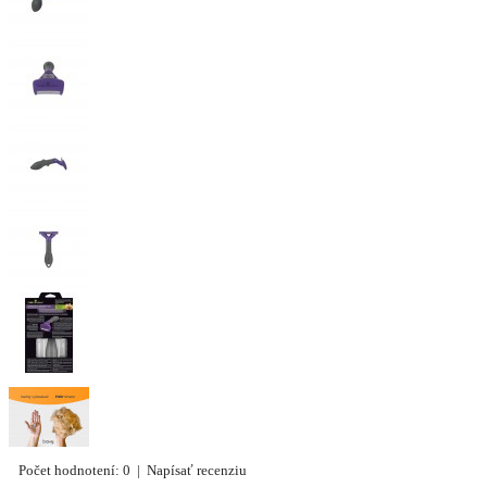
Počet hodnotení: 0
|
Napísať recenziu