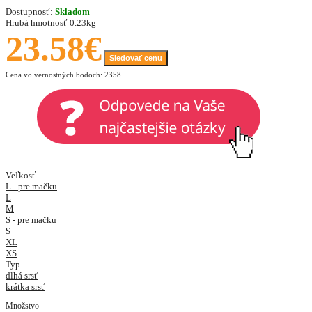
Dostupnosť:
Skladom
Hrubá hmotnosť
0.23kg
23.58€
Sledovať cenu
Cena vo vernostných bodoch: 2358
Veľkosť
L - pre mačku
L
M
S - pre mačku
S
XL
XS
Typ
dlhá srsť
krátka srsť
Množstvo