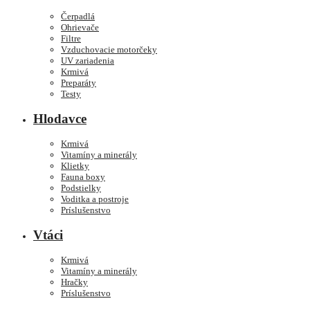
Čerpadlá
Ohrievače
Filtre
Vzduchovacie motorčeky
UV zariadenia
Krmivá
Preparáty
Testy
Hlodavce
Krmivá
Vitamíny a minerály
Klietky
Fauna boxy
Podstielky
Voditka a postroje
Príslušenstvo
Vtáci
Krmivá
Vitamíny a minerály
Hračky
Príslušenstvo