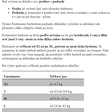
Srsť zvierat sa skladá z tzv.
pesíkov
a
podsady
:
P
esíky
sú vrchná časť srsti rôzneho sfarbenia.
Podsada
je jemnejšia a kratšia časť srsti, ktorá zvieratko v zime zohrieva
a v jari sa jej zbavuje - pĺzne.
Týmto Furminator hrebeňom podsadu dôkladne vyčešete a zabránite tak
pĺznutiu vášho chlpáča všade po byte.
Furminator hrebene sa delia
podľa určenia
na tie pre
krátku (do 5 cm) a dlhú
srsť (nad 5 cm) - mení sa teda dĺžka zubov hrebeňa
.
Dostupné sú
veľkosti od XS až po XL, pričom sa mení šírka hrebeňa.
To
znamená, že malý hrebeň môžete použiť aj na veľké zvieratko, no česanie Vám
zaberie oveľa viac času naopak, ak použijete veľký hrebeň na malé zvieratko,
nedostanete sa dôkladne do každého záhybu.
Pre výber správnej veľkosti použite nasledujúcu tabuľku:
Furminator
Veľkosť psa
XS
do 4,5 kg
S
od 4,5 do 9,0 kg
M
od 9 do 23 kg
L
od 24 do 41 kg