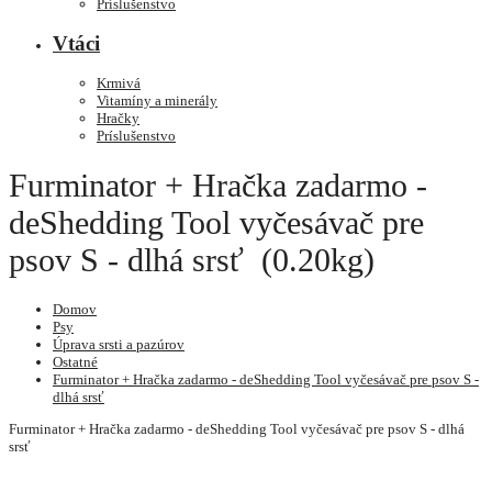
Príslušenstvo
Vtáci
Krmivá
Vitamíny a minerály
Hračky
Príslušenstvo
Furminator + Hračka zadarmo -
deShedding Tool vyčesávač pre
psov S - dlhá srsť (0.20kg)
Domov
Psy
Úprava srsti a pazúrov
Ostatné
Furminator + Hračka zadarmo - deShedding Tool vyčesávač pre psov S -
dlhá srsť
Furminator + Hračka zadarmo - deShedding Tool vyčesávač pre psov S - dlhá
srsť