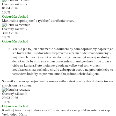
Overený zákazník
01.04.2026
100%
Odporúča obchod
Maximálna spokojnosť a rýchlosť doručenia tovaru
Overený zákazník
30.03.2026
100%
Odporúča obchod
Vsetko je OK, len oznamenie o doruceni by som doplnila,vy napisete,ze
ste tovar zabalili,odovzdali prepravcovi a ze mi bude tovar doruceny v
najblizsich dnoch ( velmi obsiahla info),co moze byt napr.aj na druhy
den.Ocenila by som este v den dorucenia oznamit,ze dnes pride tovar a
cislo na kuriera.Preto moja nevyhoda,nakolko ked som v praci
nedokazem si na poslednu chvilu zabezpecit osobu na prebratie,keby to
vcas viem,bolo by to pre mna omnoho jednoduchsie,dakujem
So vsetkym som spokojna,len by som ocenila uviest presny den dodania tovaru
aj s cislom na kuriera
Overený zákazník
29.03.2026
100%
Odporúča obchod
Kvalitný tovar za výhodné ceny. Chutná pamlska ako poďakovanie za nákup.
Vrelo odporúčam.