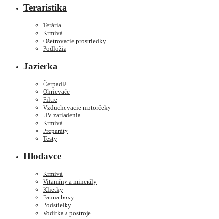
Teraristika
Terária
Krmivá
Ošetrovacie prostriedky
Podložia
Jazierka
Čerpadlá
Ohrievače
Filtre
Vzduchovacie motorčeky
UV zariadenia
Krmivá
Preparáty
Testy
Hlodavce
Krmivá
Vitamíny a minerály
Klietky
Fauna boxy
Podstielky
Voditka a postroje