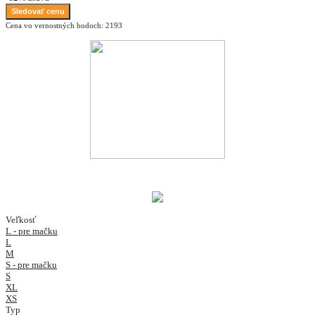
Sledovať cenu
Cena vo vernostných bodoch: 2193
Veľkosť
L - pre mačku
L
M
S - pre mačku
S
XL
XS
Typ