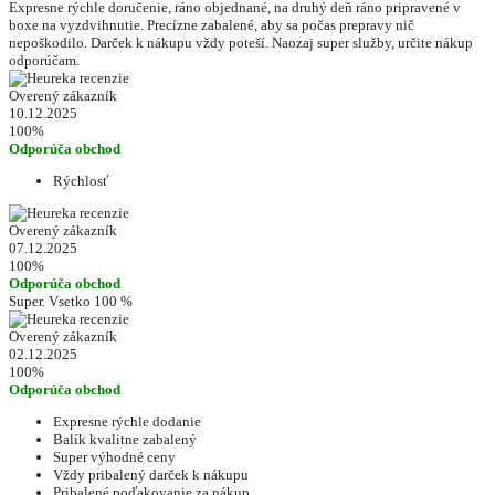
Expresne rýchle doručenie, ráno objednané, na druhý deň ráno pripravené v
boxe na vyzdvihnutie. Precízne zabalené, aby sa počas prepravy nič
nepoškodilo. Darček k nákupu vždy poteší. Naozaj super služby, určite nákup
odporúčam.
Overený zákazník
10.12.2025
100%
Odporúča obchod
Rýchlosť
Overený zákazník
07.12.2025
100%
Odporúča obchod
Super. Vsetko 100 %
Overený zákazník
02.12.2025
100%
Odporúča obchod
Expresne rýchle dodanie
Balík kvalitne zabalený
Super výhodné ceny
Vždy pribalený darček k nákupu
Pribalené poďakovanie za nákup