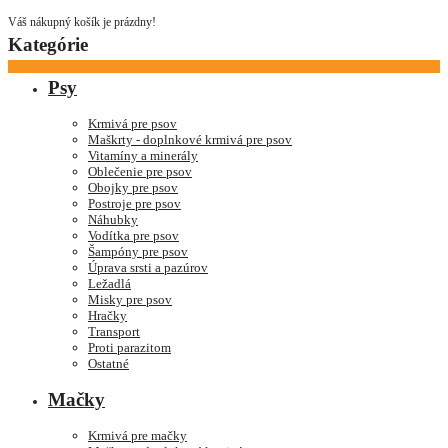
Váš nákupný košík je prázdny!
Kategórie
Psy
Krmivá pre psov
Maškrty - doplnkové krmivá pre psov
Vitamíny a minerály
Oblečenie pre psov
Obojky pre psov
Postroje pre psov
Náhubky
Vodítka pre psov
Šampóny pre psov
Úprava srsti a pazúrov
Ležadlá
Misky pre psov
Hračky
Transport
Proti parazitom
Ostatné
Mačky
Krmivá pre mačky