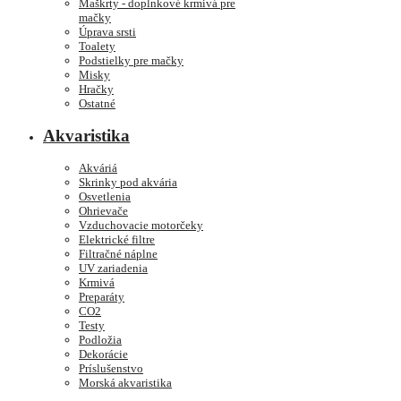
Maškrty - doplnkové krmivá pre
mačky
Úprava srsti
Toalety
Podstielky pre mačky
Misky
Hračky
Ostatné
Akvaristika
Akváriá
Skrinky pod akvária
Osvetlenia
Ohrievače
Vzduchovacie motorčeky
Elektrické filtre
Filtračné náplne
UV zariadenia
Krmivá
Preparáty
CO2
Testy
Podložia
Dekorácie
Príslušenstvo
Morská akvaristika