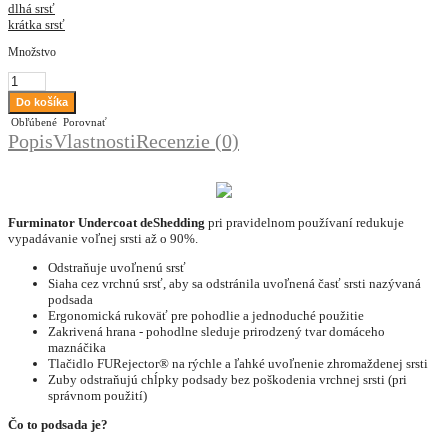
dlhá srsť
krátka srsť
Množstvo
Obľúbené
Porovnať
Popis
Vlastnosti
Recenzie (0)
Furminator Undercoat deShedding
pri pravidelnom používaní redukuje
vypadávanie voľnej srsti až o 90%.
Odstraňuje uvoľnenú srsť
Siaha cez vrchnú srsť, aby sa odstránila uvoľnená časť srsti nazývaná
podsada
Ergonomická rukoväť pre pohodlie a jednoduché použitie
Zakrivená hrana - pohodlne sleduje prirodzený tvar domáceho
maznáčika
Tlačidlo FURejector® na rýchle a ľahké uvoľnenie zhromaždenej srsti
Zuby odstraňujú chĺpky podsady bez poškodenia vrchnej srsti (pri
správnom použití)
Čo to podsada je?