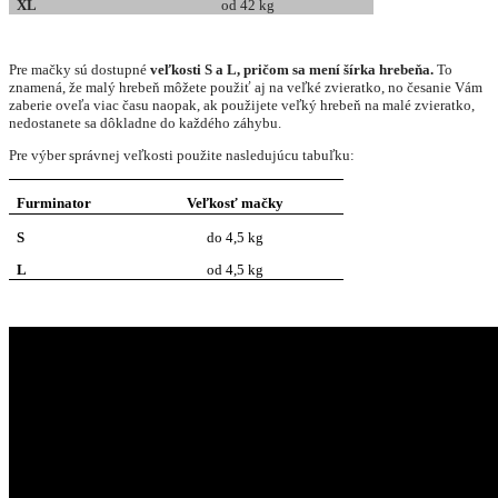
XL
od 42 kg
Pre mačky sú dostupné
veľkosti S a L, pričom sa mení šírka hrebeňa.
To
znamená, že malý hrebeň môžete použiť aj na veľké zvieratko, no česanie Vám
zaberie oveľa viac času naopak, ak použijete veľký hrebeň na malé zvieratko,
nedostanete sa dôkladne do každého záhybu.
Pre výber správnej veľkosti použite nasledujúcu tabuľku:
Furminator
Veľkosť mačky
S
do 4,5 kg
L
od 4,5 kg