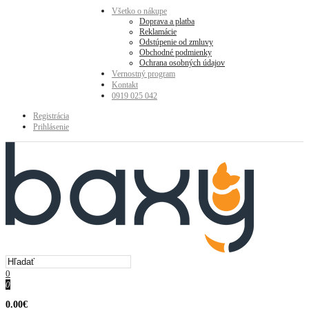
Všetko o nákupe
Doprava a platba
Reklamácie
Odstúpenie od zmluvy
Obchodné podmienky
Ochrana osobných údajov
Vernostný program
Kontakt
0919 025 042
Registrácia
Prihlásenie
0
0
0.00€