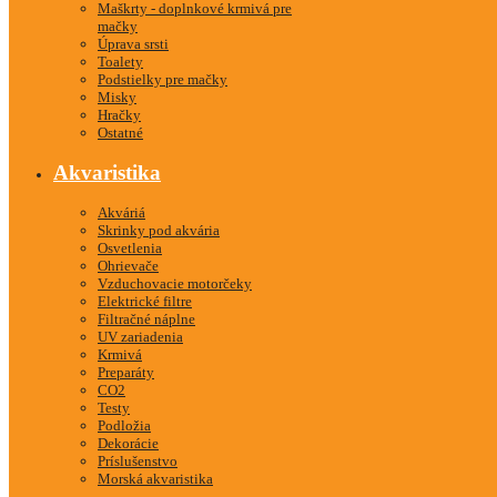
Maškrty - doplnkové krmivá pre
mačky
Úprava srsti
Toalety
Podstielky pre mačky
Misky
Hračky
Ostatné
Akvaristika
Akváriá
Skrinky pod akvária
Osvetlenia
Ohrievače
Vzduchovacie motorčeky
Elektrické filtre
Filtračné náplne
UV zariadenia
Krmivá
Preparáty
CO2
Testy
Podložia
Dekorácie
Príslušenstvo
Morská akvaristika