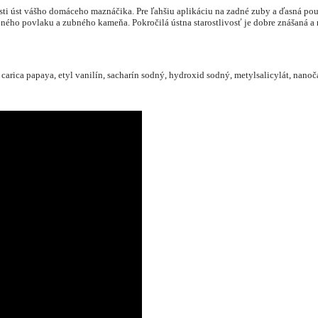
ti úst vášho domáceho maznáčika. Pre ľahšiu aplikáciu na zadné zuby a ďasná použ
ého povlaku a zubného kameňa. Pokročilá ústna starostlivosť je dobre znášaná a m
arica papaya, etyl vanilín, sacharín sodný, hydroxid sodný, metylsalicylát, nanočas