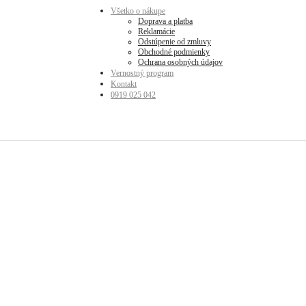
Všetko o nákupe
Doprava a platba
Reklamácie
Odstúpenie od zmluvy
Obchodné podmienky
Ochrana osobných údajov
Vernostný program
Kontakt
0919 025 042