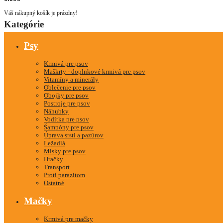
Váš nákupný košík je prázdny!
Kategórie
Psy
Krmivá pre psov
Maškrty - doplnkové krmivá pre psov
Vitamíny a minerály
Oblečenie pre psov
Obojky pre psov
Postroje pre psov
Náhubky
Vodítka pre psov
Šampóny pre psov
Úprava srsti a pazúrov
Ležadlá
Misky pre psov
Hračky
Transport
Proti parazitom
Ostatné
Mačky
Krmivá pre mačky