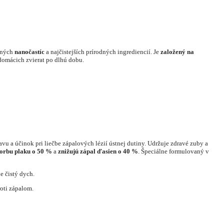
bených
nanočastíc
a najčistejších prírodných ingrediencií. Je
založený na
i domácich zvierat po dlhú dobu.
vu a účinok pri liečbe zápalových lézií ústnej dutiny. Udržuje zdravé zuby a
vorbu plaku o 50 %
a
znižujú zápal ďasien o 40 %
. Špeciálne formulovaný v
e čistý dych.
roti zápalom.