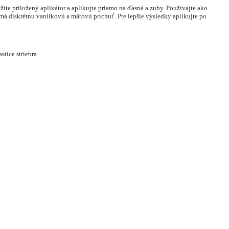
ite priložený aplikátor a aplikujte priamo na ďasná a zuby. Používajte ako
á diskrétnu vanilkovú a mätovú príchuť. Pre lepšie výsledky aplikujte po
tice striebra.