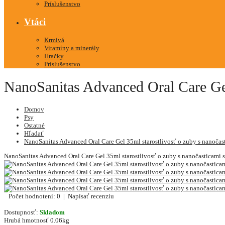
Príslušenstvo
Vtáci
Krmivá
Vitamíny a minerály
Hračky
Príslušenstvo
NanoSanitas Advanced Oral Care Gel
Domov
Psy
Ostatné
Hľadať
NanoSanitas Advanced Oral Care Gel 35ml starostlivosť o zuby s nanočast
NanoSanitas Advanced Oral Care Gel 35ml starostlivosť o zuby s nanočasticami s
Počet hodnotení: 0
|
Napísať recenziu
Dostupnosť:
Skladom
Hrubá hmotnosť
0.06kg