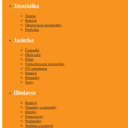
Teraristika
Terária
Krmivá
Ošetrovacie prostriedky
Podložia
Jazierka
Čerpadlá
Ohrievače
Filtre
Vzduchovacie motorčeky
UV zariadenia
Krmivá
Preparáty
Testy
Hlodavce
Krmivá
Vitamíny a minerály
Klietky
Fauna boxy
Podstielky
Voditka a postroje