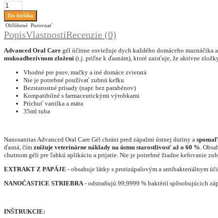
Obľúbené
Porovnať
Popis
Vlastnosti
Recenzie (0)
Advanced Oral Care
gél účinne osviežuje dych každého domáceho maznáčika a 
mukoadhezívnom zložení
(t.j. priľne k ďasnám), ktoré zaisťuje, že aktívne zlo
Vhodné pre psov, mačky a iné domáce zvieratá
Nie je potrebné používať zubnú kefku
Bezstarostné prísady (napr. bez parabénov)
Kompatibilné s farmaceutickými výrobkami
Príchuť vanilka a mäta
35ml tuba
Nanosanitas Advanced Oral Care Gél chráni pred zápalmi ústnej dutiny a
spomaľ
ďasná, čím
znižuje veterinárne náklady na ústnu starostlivosť až o 60 %
. Obsa
chutnom géli pre ľahkú aplikáciu a prijatie. Nie je potrebné žiadne kefovanie zu
EXTRAKT Z PAPÁJE
- obsahuje látky s protizápalovým a antibakteriálnym úč
NANOČASTICE STRIEBRA
- odstraňujú 99,9999 % baktérií spôsobujúcich zápa
INŠTRUKCIE: