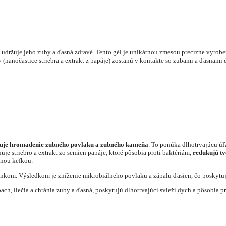
udržuje jeho zuby a ďasná zdravé. Tento gél je unikátnou zmesou precízne vyro
žky (nanočastice striebra a extrakt z papáje) zostanú v kontakte so zubami a ďasnam
uje hromadenie zubného povlaku a zubného kameňa
. To ponúka dlhotrvajúcu úľa
huje striebro a extrakt zo semien papáje, ktoré pôsobia proti baktériám,
redukujú t
bnou kefkou.
inkom. Výsledkom je zníženie mikrobiálneho povlaku a zápalu ďasien, čo poskytuj
ch, liečia a chránia zuby a ďasná, poskytujú dlhotrvajúci svieži dych a pôsobia p