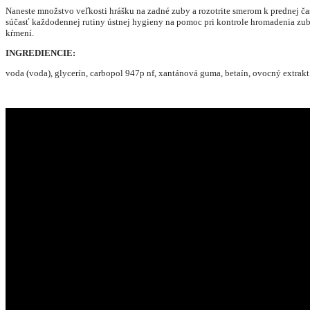
Naneste množstvo veľkosti hrášku na zadné zuby a rozotrite smerom k prednej čas
súčasť každodennej rutiny ústnej hygieny na pomoc pri kontrole hromadenia zubn
kŕmení.
INGREDIENCIE:
voda (voda), glycerín, carbopol 947p nf, xantánová guma, betaín, ovocný extrakt c