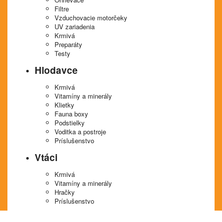
Filtre
Vzduchovacie motorčeky
UV zariadenia
Krmivá
Preparáty
Testy
Hlodavce
Krmivá
Vitamíny a minerály
Klietky
Fauna boxy
Podstielky
Voditka a postroje
Príslušenstvo
Vtáci
Krmivá
Vitamíny a minerály
Hračky
Príslušenstvo