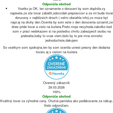
Odporúča obchod
Vsetko je OK, len oznamenie o doruceni by som doplnila,vy
napisete,ze ste tovar zabalili,odovzdali prepravcovi a ze mi bude tovar
doruceny v najblizsich dnoch ( velmi obsiahla info),co moze byt
napr.aj na druhy den.Ocenila by som este v den dorucenia oznamit,ze
dnes pride tovar a cislo na kuriera.Preto moja nevyhoda,nakolko ked
som v praci nedokazem si na poslednu chvilu zabezpecit osobu na
prebratie,keby to vcas viem,bolo by to pre mna omnoho
jednoduchsie,dakujem
So vsetkym som spokojna,len by som ocenila uviest presny den dodania
tovaru aj s cislom na kuriera
Overený zákazník
29.03.2026
100%
Odporúča obchod
Kvalitný tovar za výhodné ceny. Chutná pamlska ako poďakovanie za nákup.
Vrelo odporúčam.