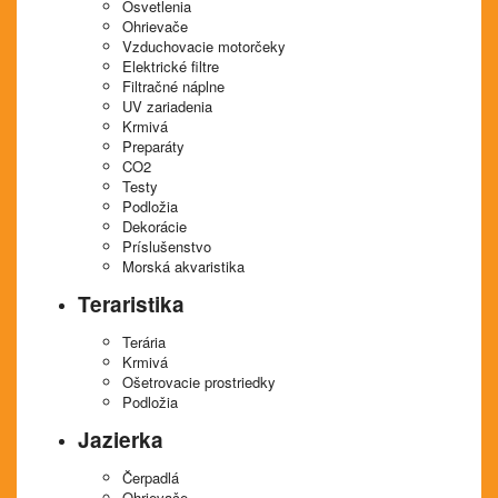
Osvetlenia
Ohrievače
Vzduchovacie motorčeky
Elektrické filtre
Filtračné náplne
UV zariadenia
Krmivá
Preparáty
CO2
Testy
Podložia
Dekorácie
Príslušenstvo
Morská akvaristika
Teraristika
Terária
Krmivá
Ošetrovacie prostriedky
Podložia
Jazierka
Čerpadlá
Ohrievače