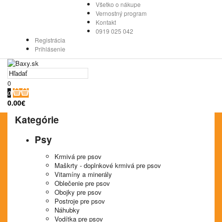
Všetko o nákupe
Vernostný program
Kontakt
0919 025 042
Registrácia
Prihlásenie
0
0
0.00€
Kategórie
Psy
Krmivá pre psov
Maškrty - doplnkové krmivá pre psov
Vitamíny a minerály
Oblečenie pre psov
Obojky pre psov
Postroje pre psov
Náhubky
Vodítka pre psov