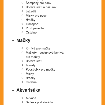
Šampóny pre psov
Úprava srsti a pazúrov
Ležadlá
Misky pre psov
Hračky
Transport
Proti parazitom
Ostatné
Mačky
Krmivá pre mačky
Maškrty - doplnkové krmivá
pre mačky
Úprava srsti
Toalety
Podstielky pre mačky
Misky
Hračky
Ostatné
Akvaristika
Akváriá
Skrinky pod akvária