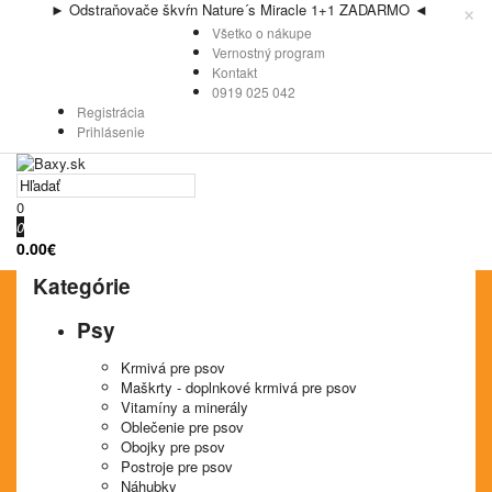
×
► Odstraňovače škvŕn Nature´s Miracle 1+1 ZADARMO ◄
Všetko o nákupe
Vernostný program
Kontakt
0919 025 042
Registrácia
Prihlásenie
0
0
0.00€
Kategórie
Psy
Krmivá pre psov
Maškrty - doplnkové krmivá pre psov
Vitamíny a minerály
Oblečenie pre psov
Obojky pre psov
Postroje pre psov
Náhubky