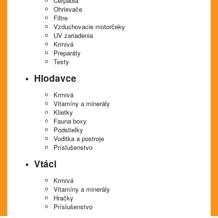
Čerpadlá
Ohrievače
Filtre
Vzduchovacie motorčeky
UV zariadenia
Krmivá
Preparáty
Testy
Hlodavce
Krmivá
Vitamíny a minerály
Klietky
Fauna boxy
Podstielky
Voditka a postroje
Príslušenstvo
Vtáci
Krmivá
Vitamíny a minerály
Hračky
Príslušenstvo