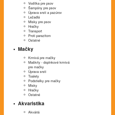
Vodítka pre psov
Šampóny pre psov
Úprava srsti a pazúrov
Ležadlá
Misky pre psov
Hračky
Transport
Proti parazitom
Ostatné
Mačky
Krmivá pre mačky
Maškrty - doplnkové krmivá
pre mačky
Úprava srsti
Toalety
Podstielky pre mačky
Misky
Hračky
Ostatné
Akvaristika
Akváriá