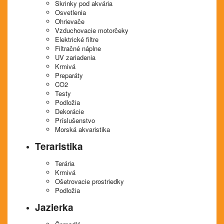
Skrinky pod akvária
Osvetlenia
Ohrievače
Vzduchovacie motorčeky
Elektrické filtre
Filtračné náplne
UV zariadenia
Krmivá
Preparáty
CO2
Testy
Podložia
Dekorácie
Príslušenstvo
Morská akvaristika
Teraristika
Terária
Krmivá
Ošetrovacie prostriedky
Podložia
Jazierka