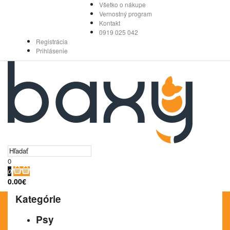
Všetko o nákupe
Vernostný program
Kontakt
0919 025 042
Registrácia
Prihlásenie
0
0
0.00€
Kategórie
Psy