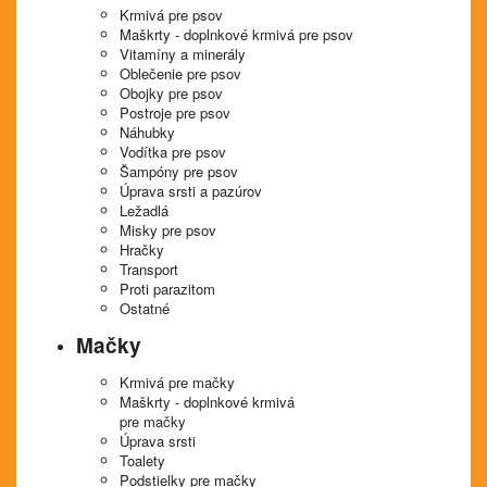
Krmivá pre psov
Maškrty - doplnkové krmivá pre psov
Vitamíny a minerály
Oblečenie pre psov
Obojky pre psov
Postroje pre psov
Náhubky
Vodítka pre psov
Šampóny pre psov
Úprava srsti a pazúrov
Ležadlá
Misky pre psov
Hračky
Transport
Proti parazitom
Ostatné
Mačky
Krmivá pre mačky
Maškrty - doplnkové krmivá
pre mačky
Úprava srsti
Toalety
Podstielky pre mačky