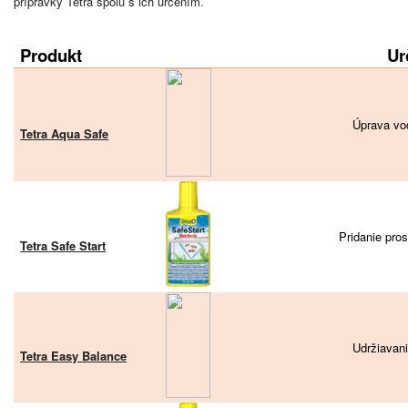
prípravky Tetra spolu s ich určením.
Produkt
Ur
Úprava vo
Tetra Aqua Safe
Pridanie pro
Tetra Safe Start
Udržiavani
Tetra Easy Balance