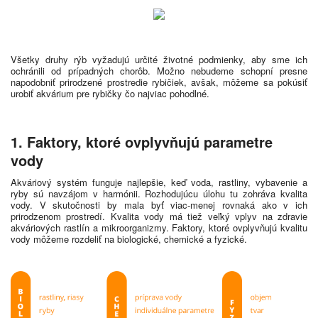
Všetky druhy rýb vyžadujú určité životné podmienky, aby sme ich
ochránili od prípadných chorôb. Možno nebudeme schopní presne
napodobniť prirodzené prostredie rybičiek, avšak, môžeme sa pokúsiť
urobiť akvárium pre rybičky čo najviac pohodlné.
1. Faktory, ktoré ovplyvňujú parametre
vody
Akváriový systém funguje najlepšie, keď voda, rastliny, vybavenie a
ryby sú navzájom v harmónii. Rozhodujúcu úlohu tu zohráva kvalita
vody. V skutočnosti by mala byť viac-menej rovnaká ako v ich
prirodzenom prostredí. Kvalita vody má tiež veľký vplyv na zdravie
akváriových rastlín a mikroorganizmy. Faktory, ktoré ovplyvňujú kvalitu
vody môžeme rozdeliť na biologické, chemické a fyzické.