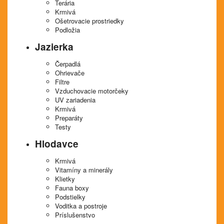
Terária
Krmivá
Ošetrovacie prostriedky
Podložia
Jazierka
Čerpadlá
Ohrievače
Filtre
Vzduchovacie motorčeky
UV zariadenia
Krmivá
Preparáty
Testy
Hlodavce
Krmivá
Vitamíny a minerály
Klietky
Fauna boxy
Podstielky
Voditka a postroje
Príslušenstvo