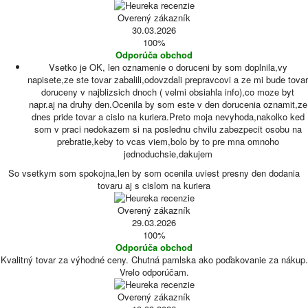
Overený zákazník
30.03.2026
100%
Odporúča obchod
Vsetko je OK, len oznamenie o doruceni by som doplnila,vy
napisete,ze ste tovar zabalili,odovzdali prepravcovi a ze mi bude tovar
doruceny v najblizsich dnoch ( velmi obsiahla info),co moze byt
napr.aj na druhy den.Ocenila by som este v den dorucenia oznamit,ze
dnes pride tovar a cislo na kuriera.Preto moja nevyhoda,nakolko ked
som v praci nedokazem si na poslednu chvilu zabezpecit osobu na
prebratie,keby to vcas viem,bolo by to pre mna omnoho
jednoduchsie,dakujem
So vsetkym som spokojna,len by som ocenila uviest presny den dodania
tovaru aj s cislom na kuriera
Overený zákazník
29.03.2026
100%
Odporúča obchod
Kvalitný tovar za výhodné ceny. Chutná pamlska ako poďakovanie za nákup.
Vrelo odporúčam.
Overený zákazník