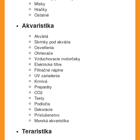
Misky
Hračky
Ostatné
Akvaristika
Akváriá
Skrinky pod akvária
Osvetlenia
Ohrievače
Vzduchovacie motorčeky
Elektrické filtre
Filtračné náplne
UV zariadenia
Krmivá
Preparáty
CO2
Testy
Podložia
Dekorácie
Príslušenstvo
Morská akvaristika
Teraristika