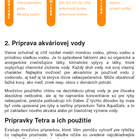
2. Príprava akváriovej vody
Vieme ochutnať aj cítiť rozdiel medzi morskou vodou, pitnou vodou a
prírodnou sladkou vodou. Je to spôsobené faktormi ako sú organické a
anorganické znečisťujúce látky, klimatické vplyvy a látky, ktoré
ovplyvňujú chemické zloženie vody. Každý druh vody má svoj vlastný
charakter. Najlepšia možnosť pre akvaristov je používať vodu z
vodovodu, aj keď aj tá skrýva rôzne nebezpečenstvá. Môže obsahovať
ťažké kovy, ako meď, zinok resp. olovo z domácich potrubí.
Množstvo použitého chlóru na dezinfekciu pitnej vody je pre človeka
absolútne neškodné, ale aj tie najmenšie koncentrácie sú pre ryby
nebezpečné, pretože poškodzujú ich žiabre. Z týchto dôvodov by mala
byť voda upravená pre ryby a rastliny prípravkom Tetra AquaSafe, a to
pri zakladaní nového akvária alebo pri čiastočnej výmene vody.
Prípravky Tetra a ich použitie
Existuje množstvo prípravkov, ktoré Vám pomôžu vytvoriť pre rybičky
čo najlepšie prostredie. V tabuľke nižšie sú uvedené najzákladnejšie